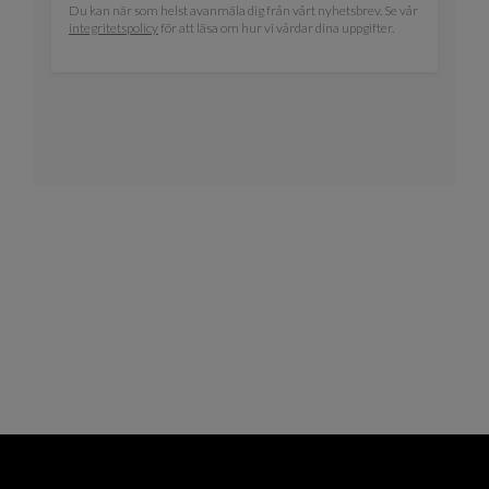
Du kan när som helst avanmäla dig från vårt nyhetsbrev. Se vår
integritetspolicy
för att läsa om hur vi vårdar dina uppgifter.