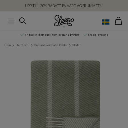
UPP TILL 20% RABATT PÅ VARDAGSRUMMET!*
Var
Sök
Meny
Fri frakt till ombud (hemleverans 199 kr)
Snabb leverans
Hem
Hemtextil
Prydnadskuddar & Plädar
Plädar