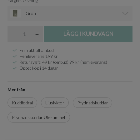
Färgbeskrivning
Grön
Antal
-
+
LÄGG I KUNDVAGN
Fri frakt till ombud
Hemleverans 199 kr
Returavgift: 49 kr (ombud) 99 kr (hemleverans)
Öppet köp i 14 dagar
Mer från
Kuddfodral
Ljuslyktor
Prydnadskuddar
Prydnadskuddar Uterummet