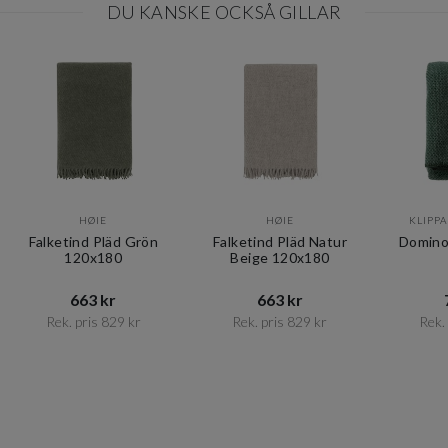
DU KANSKE OCKSÅ GILLAR
HØIE
HØIE
KLIPPA
Falketind Pläd Grön
Falketind Pläd Natur
Domino
120x180
Beige 120x180
663 kr​​
663 kr​​
Rek. pris 829 kr​​
Rek. pris 829 kr​​
Rek. 
Item
1
of
10