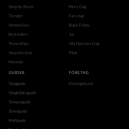
Shop by Room
Mors Dag
Trender
Fars dag
Hemma hos
Black Friday
Bestsellers
Jul
Presenttips
Alla Hjärtans Dag
Shop the look
Påsk
Moomin
GUIDER
FÖRETAG
Sängguide
Företagskund
Sängklädesguide
Tempurguide
Sömnguide
Mattguide