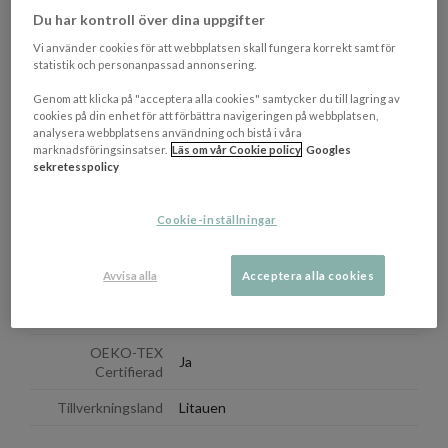
Du har kontroll över dina uppgifter
Pläden är Oeko-Tex-certifierad, vilket garanterar att den är
Vi använder cookies för att webbplatsen skall fungera korrekt samt för
testad och fri från skadliga ämnen.
statistik och personanpassad annonsering.
Genom att klicka på "acceptera alla cookies" samtycker du till lagring av
OM VARUMÄRKET
cookies på din enhet för att förbättra navigeringen på webbplatsen,
Visa/d
analysera webbplatsens användning och bistå i våra
marknadsföringsinsatser.
Läs om vår Cookie policy
Googles
sekretesspolicy
EGENSKAPER
Färgbeskrivning
Grön
Cookie-inställningar
Mått
(LxD): 120 x 180 cm
Avvisa alla
Acceptera alla cookies
Materialbeskrivning
100% Ull
Tvättråd
Handtvätt eller Ullprogram
OEKO-TEX
Ja
Certifierad
Tillverkningsland
Litauen