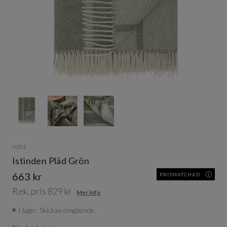
Item
1
of
3
Item
1
HØIE
of
Istinden Pläd Grön
3
663 kr
PRISMATCHAD
Rek. pris 829 kr
Mer info
I lager. Skickas omgående.