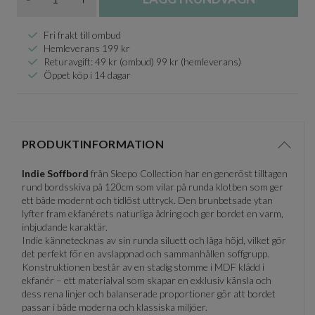
Fri frakt till ombud
Hemleverans 199 kr
Returavgift: 49 kr (ombud) 99 kr (hemleverans)
Öppet köp i 14 dagar
PRODUKTINFORMATION
Visa/d
Indie Soffbord
från Sleepo Collection har en generöst tilltagen
rund bordsskiva på 120cm som vilar på runda klotben som ger
ett både modernt och tidlöst uttryck. Den brunbetsade ytan
lyfter fram ekfanérets naturliga ådring och ger bordet en varm,
inbjudande karaktär.
Indie kännetecknas av sin runda siluett och låga höjd, vilket gör
det perfekt för en avslappnad och sammanhållen soffgrupp.
Konstruktionen består av en stadig stomme i MDF klädd i
ekfanér – ett materialval som skapar en exklusiv känsla och
dess rena linjer och balanserade proportioner gör att bordet
passar i både moderna och klassiska miljöer.