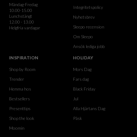
Måndag-Fredag
Integritetspolicy
10.00-15.00
Lunchstängt
Nyhetsbrev
12.00 - 13.00
Sleepo recension
Helgfria vardagar
Om Sleepo
Ansök lediga jobb
INSPIRATION
HOLIDAY
Shop by Room
Mors Dag
Trender
Fars dag
Hemma hos
Black Friday
Bestsellers
Jul
Presenttips
Alla Hjärtans Dag
Shop the look
Påsk
Moomin