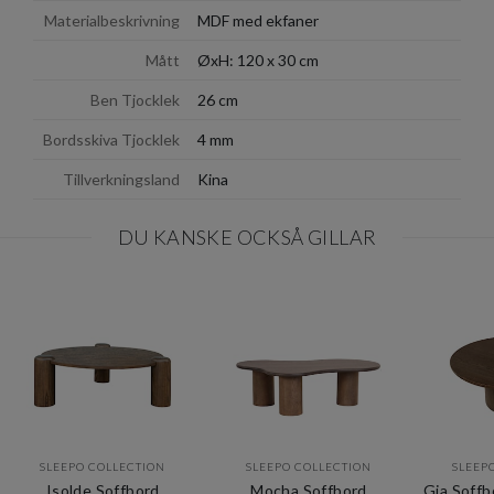
Materialbeskrivning
MDF med ekfaner
Mått
ØxH: 120 x 30 cm
Ben Tjocklek
26 cm
Bordsskiva Tjocklek
4 mm
Tillverkningsland
Kina
DU KANSKE OCKSÅ GILLAR
SLEEPO COLLECTION
SLEEPO COLLECTION
SLEEP
Isolde Soffbord
Mocha Soffbord
Gia Soff