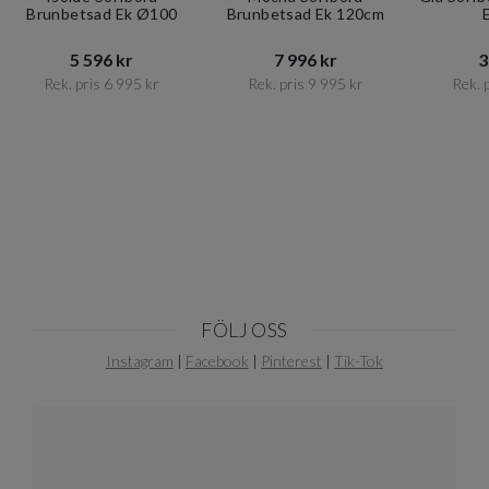
Brunbetsad Ek Ø100
Brunbetsad Ek 120cm
5 596 kr​​
7 996 kr​​
3
Rek. pris 6 995 kr​​
Rek. pris 9 995 kr​​
Rek. p
Item
1
of
10
FÖLJ OSS
Instagram
|
Facebook
|
Pinterest
|
Tik-Tok