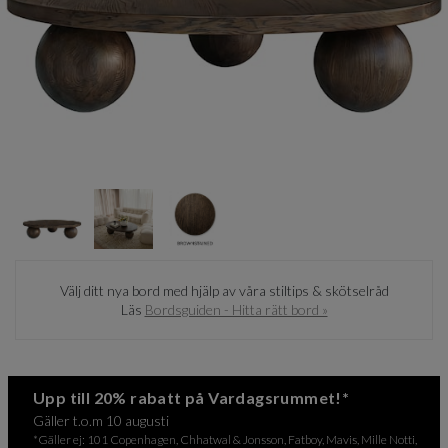
Item
1
of
3
Item
1
Välj ditt nya bord med hjälp av våra stiltips & skötselråd
of
Läs
Bordsguiden - Hitta rätt bord »
3
Upp till 20% rabatt på Vardagsrummet!*
Gäller t.o.m 10 augusti
*Gäller ej: 101 Copenhagen, Chhatwal & Jonsson, Fatboy, Mavis, Mille Notti,