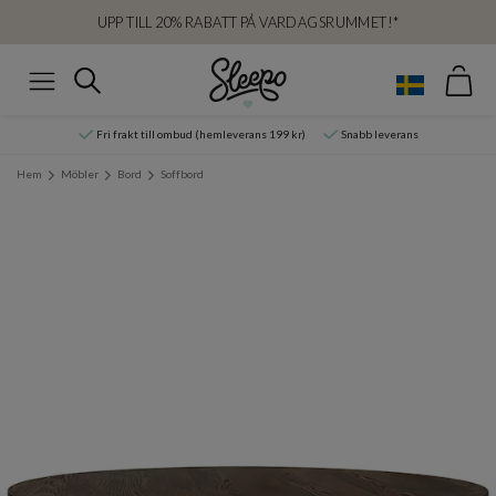
UPP TILL 20% RABATT PÅ VARDAGSRUMMET!*
Var
Sök
Meny
Fri frakt till ombud (hemleverans 199 kr)
Snabb leverans
Hem
Möbler
Bord
Soffbord