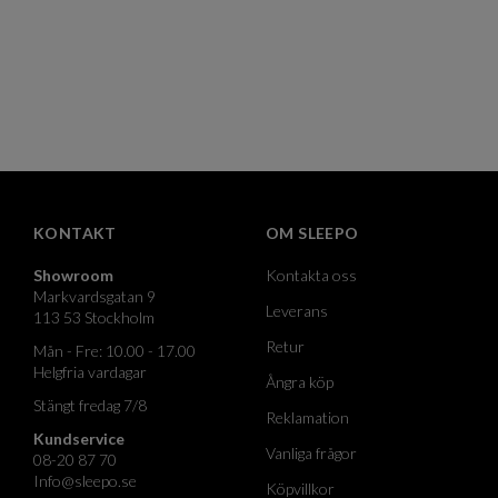
KONTAKT
OM SLEEPO
Showroom
Kontakta oss
Markvardsgatan 9
Leverans
113 53 Stockholm
Retur
Mån - Fre: 10.00 - 17.00
Helgfria vardagar
Ångra köp
Stängt fredag 7/8
Reklamation
Kundservice
Vanliga frågor
08-20 87 70
Info@sleepo.se
Köpvillkor