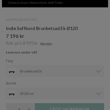
Olsson & Jensen, Rowico Home, Stoff, Tinted
SLEEPO COLLECTION
Indie Soffbord Brunbetsad Ek Ø120
7 196 kr
Rek. pris 8 995 kr
Mer info
Leverans under v43
Färg
Brunbetsad Ek
Storlek
Ø120 cm
Antal
-
+
LÄGG I KUNDVAGN