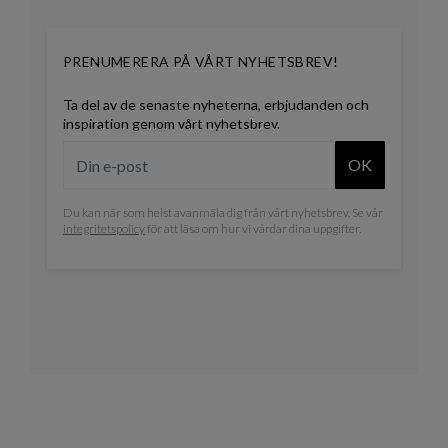
PRENUMERERA PÅ VÅRT NYHETSBREV!
Ta del av de senaste nyheterna, erbjudanden och
inspiration genom vårt nyhetsbrev.
OK
Du kan när som helst avanmäla dig från vårt nyhetsbrev. Se vår
integritetspolicy
för att läsa om hur vi vårdar dina uppgifter.