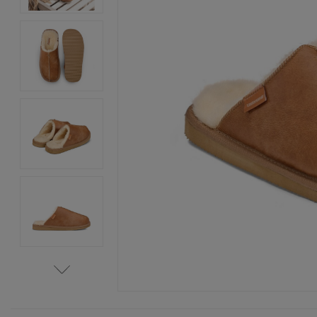
Item
1
of
5
Item
1