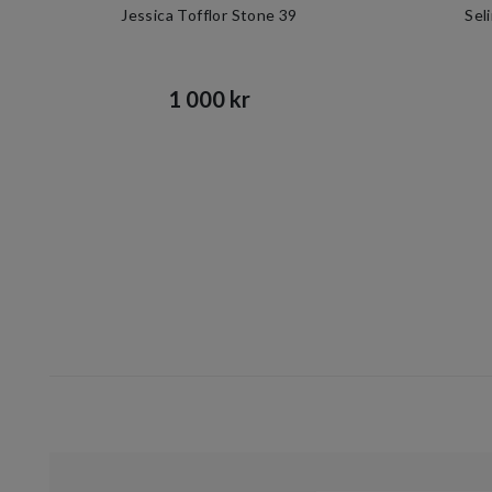
Jessica Tofflor Stone 39
Sel
1 000 kr​​
Item
1
of
10