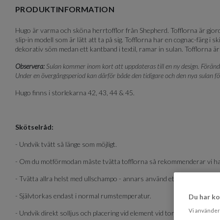
of
PRODUKTINFORMATION
5
Hugo är varma och sköna herrtofflor från Shepherd. Tofflorna är gjorda
slip-in modell som är lätt att ta på sig. Tofflorna har en cognac-färg i
dekorativ söm medan ett kantband i textil, ramar in sulan. Tofflorna 
Observera:
Sulan kommer inom kort att uppdateras till en ny design. Förändrin
Under en övergångsperiod kan därför både den tidigare och den nya sulan 
Hugo finns i storlekarna 42, 43, 44 & 45.
Skötselråd:
- Undvik tvätt så länge som möjligt.
- Om du motförmodan måste tvätta tofflorna så rekommenderar vi ha
- Tvätta allra helst med ullschampo - annars använd ett milt och skon
- Självtorkas endast i normal rumstemperatur.
Du har ko
Vi använder 
- Undvik direkt solljus och placering vid element vid torkning.