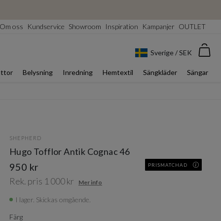
Om oss
Kundservice
Showroom
Inspiration
Kampanjer
OUTLET
Var
Sverige / SEK
ttor
Belysning
Inredning
Hemtextil
Sängkläder
Sängar
SHEPHERD
Hugo Tofflor Antik Cognac 46
950 kr
PRISMATCHAD
Rek. pris 1 000 kr
Mer info
I lager. Skickas omgående.
Färg