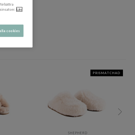
 förbättra
sinsatser.
Läs
alla cookies
dölj
PRISMATCHAD
SHEPHERD