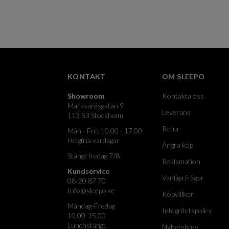
KONTAKT
OM SLEEPO
Showroom
Kontakta oss
Markvardsgatan 9
Leverans
113 53 Stockholm
Retur
Mån - Fre: 10.00 - 17.00
Helgfria vardagar
Ångra köp
Stängt fredag 7/8
Reklamation
Kundservice
Vanliga frågor
08-20 87 70
Info@sleepo.se
Köpvillkor
Måndag-Fredag
Integritetspolicy
10.00-15.00
Lunchstängt
Nyhetsbrev