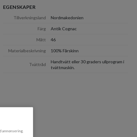
EGENSKAPER
dölj
Tillverkningsland
Nordmakedonien
Färg
Antik Cognac
Mått
46
Materialbeskrivning
100% Fårskinn
Handtvätt eller 30 graders ullprogram i
Tvättråd
tvättmaskin.
ad annonsering.