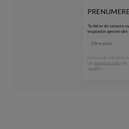
PRENUMERE
Ta del av de senaste n
inspiration genom vårt
Du kan när som helst av
vår
integritetspolicy
för 
uppgifter.