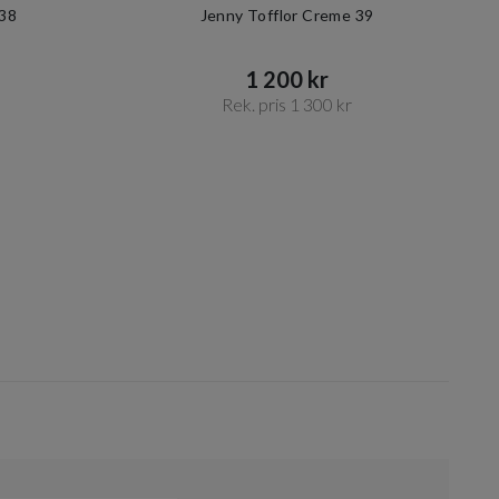
 38
Jenny Tofflor Creme 39
1 200 kr​​
Rek. pris 1 300 kr​​