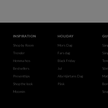
INSPIRATION
HOLIDAY
GU
Shop by Room
Mors Dag
Sän
Trender
Fars dag
Sän
Hemma hos
Black Friday
Tem
Bestsellers
Jul
Söm
Presenttips
Alla Hjärtans Dag
Mat
Shop the look
Påsk
Bor
Moomin
Sov