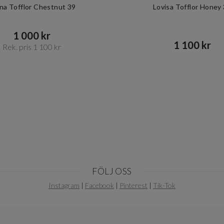
ina Tofflor Chestnut 39
Lovisa Tofflor Honey
1 000 kr​​
1 100 kr​​
Rek. pris 1 100 kr​​
FÖLJ OSS
Instagram
|
Facebook
|
Pinterest
|
Tik-Tok