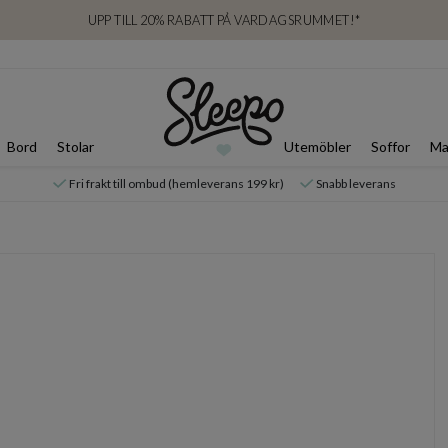
UPP TILL 20% RABATT PÅ VARDAGSRUMMET!*
Bord
Stolar
Utemöbler
Soffor
Ma
Fri frakt till ombud (hemleverans 199 kr)
Snabb leverans