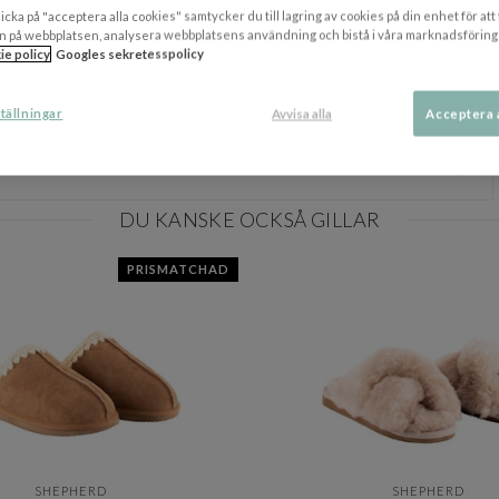
icka på "acceptera alla cookies" samtycker du till lagring av cookies på din enhet för att
ästa sätt bibehålla formen.
n på webbplatsen, analysera webbplatsens användning och bistå i våra marknadsföring
ie policy
Googles sekretesspolicy
orste.
tällningar
Avvisa alla
Acceptera 
Visa/
DU KANSKE OCKSÅ GILLAR
PRISMATCHAD
SHEPHERD
SHEPHERD