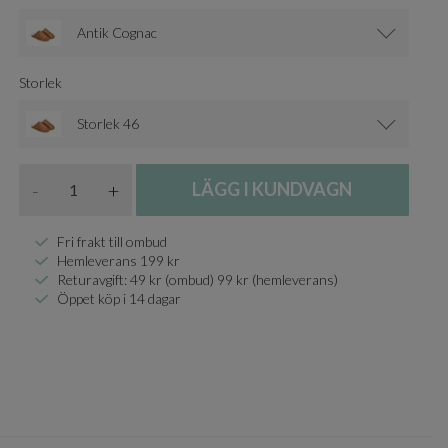
Antik Cognac
Storlek
Storlek 46
Antal
-
+
LÄGG I KUNDVAGN
Fri frakt till ombud
Hemleverans 199 kr
Returavgift: 49 kr (ombud) 99 kr (hemleverans)
Öppet köp i 14 dagar