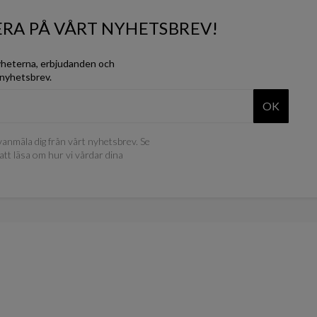
RA PÅ VÅRT NYHETSBREV!
yheterna, erbjudanden och
 nyhetsbrev.
OK
anmäla dig från vårt nyhetsbrev. Se
att läsa om hur vi vårdar dina