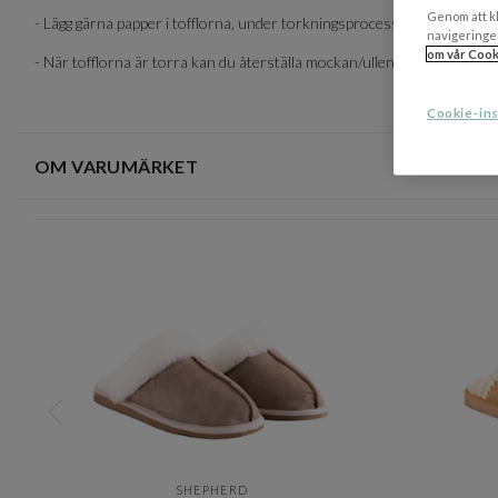
Genom att kl
- Lägg gärna papper i tofflorna, under torkningsprocessen, för att på b
navigeringe
om vår Cook
- När tofflorna är torra kan du återställa mockan/ullen med en mjuk b
Cookie-ins
OM VARUMÄRKET
SHEPHERD