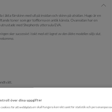
Visa/
 i äkta fårskinn med ull på insidan och skinn på utsidan. Hugo är en
 skiftande toner som ger tofflorna en antik känsla. Ovansidan har en
är utrustade med Shepherds yttersula EVA.
gen sker successivt i takt med att lagret av den äldre modellen säljs slut.
förekomma.
ndtvätt.
samt tvättmedel.
ntroll över dina uppgifter
cookies för att webbplatsen skall fungera korrekt samt för statistik och personanpass