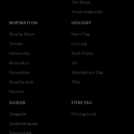
Om Sleepo
Ansök lediga jobb
INSPIRATION
HOLIDAY
Shop by Room
Mors Dag
Trender
Fars dag
Hemma hos
Black Friday
Bestsellers
Jul
Presenttips
Alla Hjärtans Dag
Shop the look
Påsk
Moomin
GUIDER
FÖRETAG
Sängguide
Företagskund
Sängklädesguide
Tempurguide