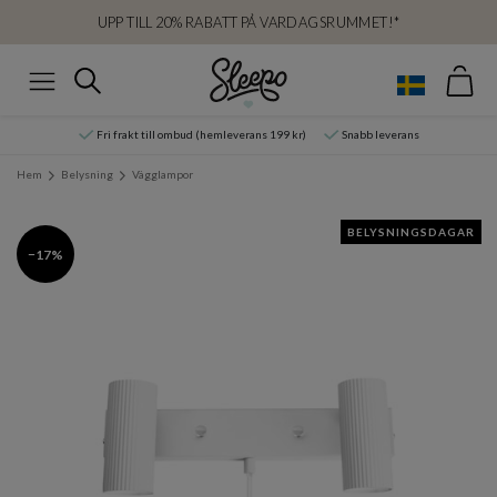
UPP TILL 20% RABATT PÅ VARDAGSRUMMET!*
Var
Sök
Meny
Fri frakt till ombud (hemleverans 199 kr)
Snabb leverans
Hem
Belysning
Vägglampor
BELYSNINGSDAGAR
−17%