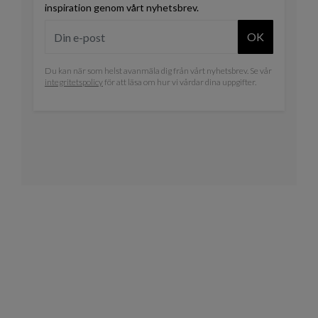
inspiration genom vårt nyhetsbrev.
OK
Du kan när som helst avanmäla dig från vårt nyhetsbrev. Se vår
integritetspolicy
för att läsa om hur vi vårdar dina uppgifter.