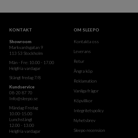
KONTAKT
OM SLEEPO
Showroom
Kontakta oss
Markvardsgatan 9
Leverans
113 53 Stockholm
Retur
Mån - Fre: 10.00 - 17.00
Helgfria vardagar
Ångra köp
Stängt fredag 7/8
Reklamation
Kundservice
Vanliga frågor
08-20 87 70
Info@sleepo.se
Köpvillkor
Måndag-Fredag
Integritetspolicy
10.00-15.00
Lunchstängt
Nyhetsbrev
12.00 - 13.00
Sleepo recension
Helgfria vardagar