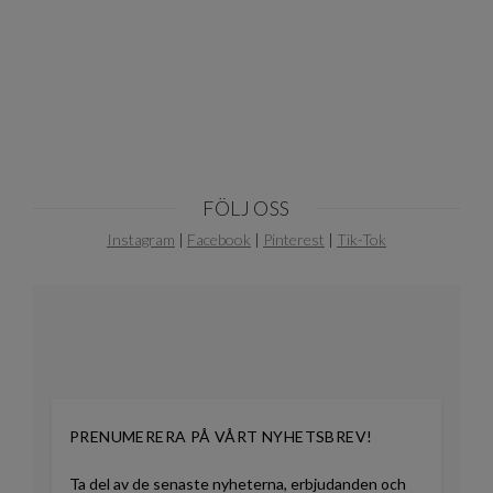
1
of
10
FÖLJ OSS
Instagram
|
Facebook
|
Pinterest
|
Tik-Tok
PRENUMERERA PÅ VÅRT NYHETSBREV!
Ta del av de senaste nyheterna, erbjudanden och