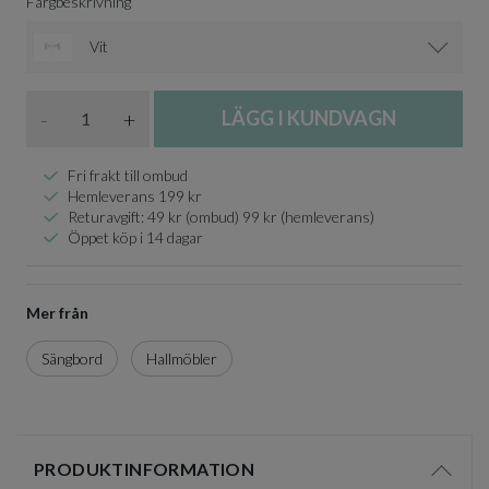
Färgbeskrivning
Vit
Antal
-
+
LÄGG I KUNDVAGN
Fri frakt till ombud
Hemleverans 199 kr
Returavgift: 49 kr (ombud) 99 kr (hemleverans)
Öppet köp i 14 dagar
Mer från
Sängbord
Hallmöbler
PRODUKTINFORMATION
Visa/d