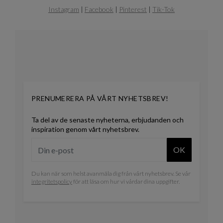
Instagram
|
Facebook
|
Pinterest
|
Tik-Tok
PRENUMERERA PÅ VÅRT NYHETSBREV!
Ta del av de senaste nyheterna, erbjudanden och
inspiration genom vårt nyhetsbrev.
OK
Du kan när som helst avanmäla dig från vårt nyhetsbrev. Se vår
integritetspolicy
för att läsa om hur vi vårdar dina uppgifter.