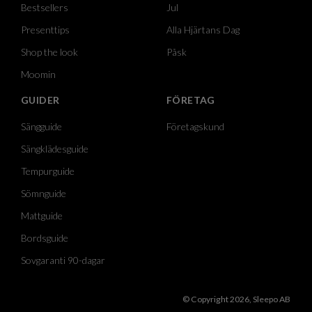
Bestsellers
Jul
Presenttips
Alla Hjärtans Dag
Shop the look
Påsk
Moomin
GUIDER
FÖRETAG
Sängguide
Företagskund
Sängklädesguide
Tempurguide
Sömnguide
Mattguide
Bordsguide
Sovgaranti 90-dagar
© Copyright 2026, Sleepo AB