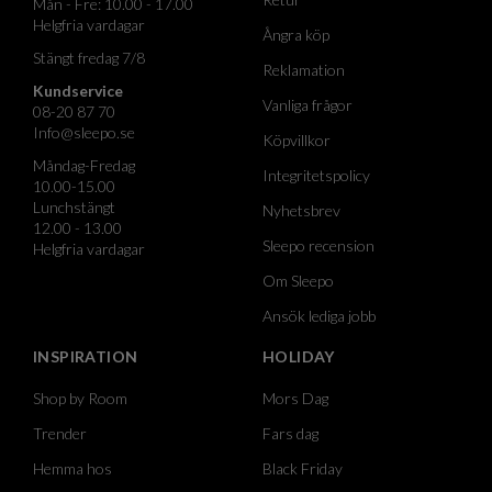
Mån - Fre: 10.00 - 17.00
Helgfria vardagar
Ångra köp
Stängt fredag 7/8
Reklamation
Kundservice
Vanliga frågor
08-20 87 70
Info@sleepo.se
Köpvillkor
Måndag-Fredag
Integritetspolicy
10.00-15.00
Lunchstängt
Nyhetsbrev
12.00 - 13.00
Sleepo recension
Helgfria vardagar
Om Sleepo
Ansök lediga jobb
INSPIRATION
HOLIDAY
Shop by Room
Mors Dag
Trender
Fars dag
Hemma hos
Black Friday