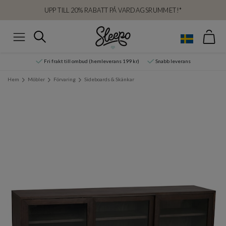
UPP TILL 20% RABATT PÅ VARDAGSRUMMET!*
Var
Sök
Meny
Fri frakt till ombud (hemleverans 199 kr)
Snabb leverans
Hem
Möbler
Förvaring
Sideboards & Skänkar