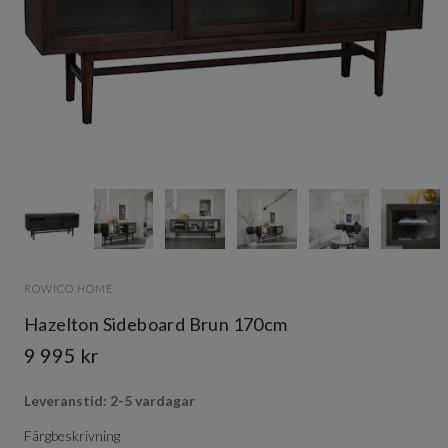
Item
1
of
13
Item
1
ROWICO HOME
of
13
Hazelton Sideboard Brun 170cm
9 995 kr
Leveranstid: 2-5 vardagar
Färgbeskrivning