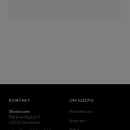
KONTAKT
OM SLEEPO
Showroom
Kontakta oss
Markvardsgatan 9
Leverans
113 53 Stockholm
Retur