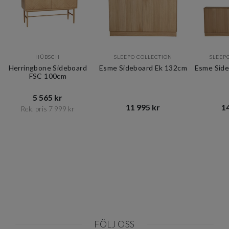
HÜBSCH
SLEEPO COLLECTION
SLEEP
Herringbone Sideboard
Esme Sideboard Ek 132cm
Esme Side
FSC 100cm
5 565 kr​​
11 995 kr​​
14
Rek. pris 7 999 kr​​
Item
1
of
10
FÖLJ OSS