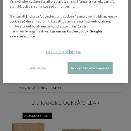
Vi använder cookies för att webbplatsen skall fungera korrekt samt för
Mått hyllplan (BxDxH): 54 x 31 x 1.8 cm
statistik och personanpassad annonsering.
Mått från golv till lägsta skiva: 30.3 cm
Genom att klicka på "acceptera alla cookies" samtycker du till lagring av
cookies på din enhet för att förbättra navigeringen på webbplatsen,
analysera webbplatsens användning och bistå i våra
NEDLADDNINGAR
Visa/d
marknadsföringsinsatser.
Läs om vår Cookie policy
Googles
sekretesspolicy
EGENSKAPER
Cookie-inställningar
Mått
(BxDxH): 170 x 40 x 75 cm
Materialbeskrivning
Massiv ek, Ekfanér, Spånskiva, Glas
Avvisa alla
Acceptera alla cookies
Tillverkningsland
Kina
Färgbeskrivning
Brun
DU KANSKE OCKSÅ GILLAR
PRISMATCHAD