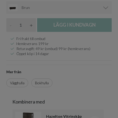
Brun
Antal
-
+
LÄGG I KUNDVAGN
Fri frakt till ombud
Hemleverans 199 kr
Returavgift: 49 kr (ombud) 99 kr (hemleverans)
Öppet köp i 14 dagar
Mer från
Vägghylla
Bokhylla
Kombinera med
Hazelton Vitrinskåp