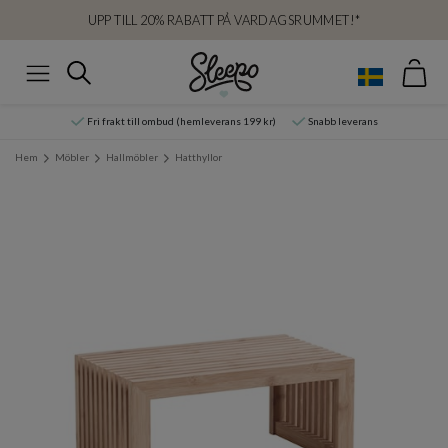
UPP TILL 20% RABATT PÅ VARDAGSRUMMET!*
Var
Sök
Meny
Fri frakt till ombud (hemleverans 199 kr)
Snabb leverans
Hem
Möbler
Hallmöbler
Hatthyllor