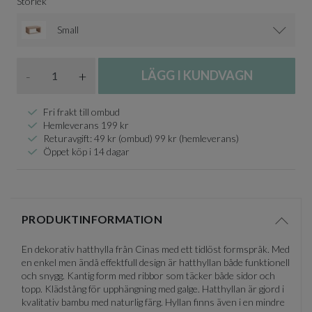
Storlek
Small
Antal
-
+
LÄGG I KUNDVAGN
Fri frakt till ombud
Hemleverans 199 kr
Returavgift: 49 kr (ombud) 99 kr (hemleverans)
Öppet köp i 14 dagar
PRODUKTINFORMATION
Visa/d
En dekorativ hatthylla från Cinas med ett tidlöst formspråk. Med
en enkel men ändå effektfull design är hatthyllan både funktionell
och snygg. Kantig form med ribbor som täcker både sidor och
topp. Klädstång för upphängning med galge. Hatthyllan är gjord i
kvalitativ bambu med naturlig färg. Hyllan finns även i en mindre