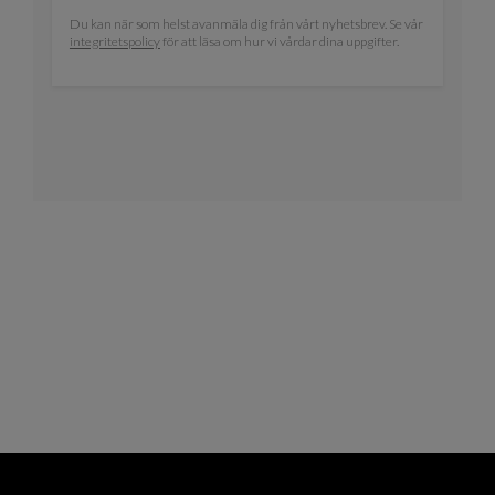
Du kan när som helst avanmäla dig från vårt nyhetsbrev. Se vår
integritetspolicy
för att läsa om hur vi vårdar dina uppgifter.