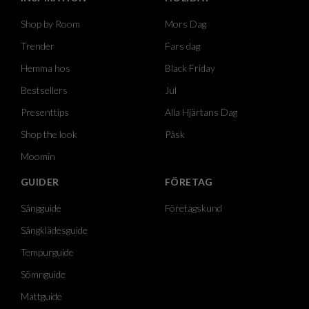
Shop by Room
Mors Dag
Trender
Fars dag
Hemma hos
Black Friday
Bestsellers
Jul
Presenttips
Alla Hjärtans Dag
Shop the look
Påsk
Moomin
GUIDER
FÖRETAG
Sängguide
Företagskund
Sängklädesguide
Tempurguide
Sömnguide
Mattguide