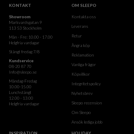
KONTAKT
OM SLEEPO
Showroom
Kontakta oss
Markvardsgatan 9
Leverans
113 53 Stockholm
Retur
Mån - Fre: 10.00 - 17.00
Helgfria vardagar
Ångra köp
Stängt fredag 7/8
Reklamation
Kundservice
Vanliga frågor
08-20 87 70
Info@sleepo.se
Köpvillkor
Måndag-Fredag
Integritetspolicy
10.00-15.00
Lunchstängt
Nyhetsbrev
12.00 - 13.00
Sleepo recension
Helgfria vardagar
Om Sleepo
Ansök lediga jobb
INSPIRATION
HOLIDAY