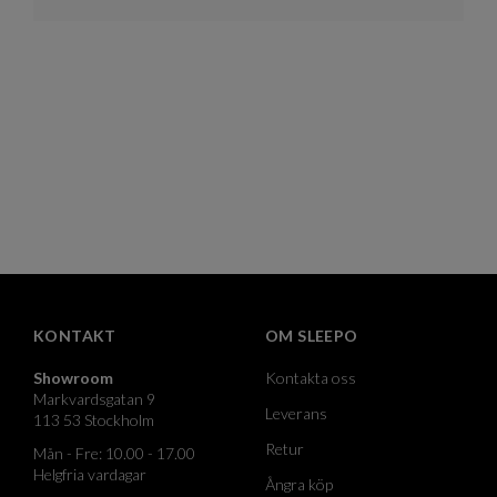
KONTAKT
OM SLEEPO
Showroom
Kontakta oss
Markvardsgatan 9
Leverans
113 53 Stockholm
Retur
Mån - Fre: 10.00 - 17.00
Helgfria vardagar
Ångra köp