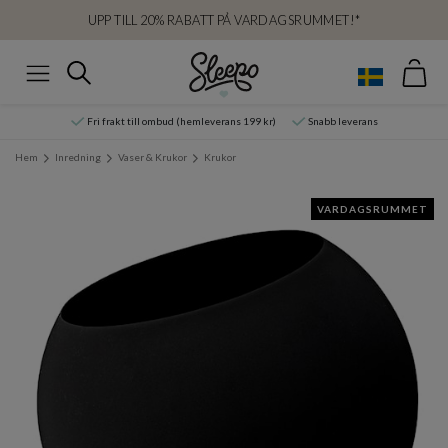
UPP TILL 20% RABATT PÅ VARDAGSRUMMET!*
Var
Sök
Meny
Fri frakt till ombud (hemleverans 199 kr)
Snabb leverans
Hem
Inredning
Vaser & Krukor
Krukor
VARDAGSRUMMET