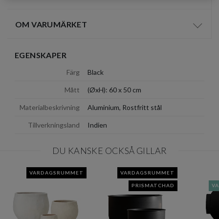
OM VARUMÄRKET
Visa/d
EGENSKAPER
Färg
Black
Mått
(ØxH): 60 x 50 cm
Materialbeskrivning
Aluminium, Rostfritt stål
Tillverkningsland
Indien
DU KANSKE OCKSÅ GILLAR
VARDAGSRUMMET
VARDAGSRUMMET
PRISMATCHAD
V