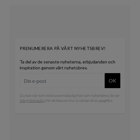
PRENUMERERA PÅ VÅRT NYHETSBREV!
Ta del av de senaste nyheterna, erbjudanden och
inspiration genom vårt nyhetsbrev.
OK
Du kan när som helst avanmäla dig från vårt nyhetsbrev. Se vår
integritetspolicy
för att läsa om hur vi vårdar dina uppgifter.