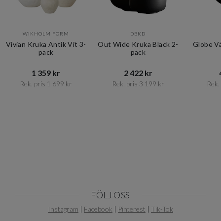
WIKHOLM FORM
DBKD
Vivian Kruka Antik Vit 3-
Out Wide Kruka Black 2-
Globe V
pack
pack
1 359 kr​​
2 422 kr​​
Rek. pris 1 699 kr​​
Rek. pris 3 199 kr​​
Rek. 
Item
1
of
10
FÖLJ OSS
Instagram
|
Facebook
|
Pinterest
|
Tik-Tok