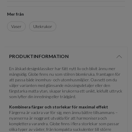
Mer från
Vaser
Utekrukor
PRODUKTINFORMATION
Visa/d
En älskad designklassiker har fått nytt liv och blivit ännu mer
mångsidig. Globe finns nu som stilren blomkruka, framtagen för
att passa både inomhus- och utomhusmiljöer. Oavsett om du
väljer varianten med glänsande mässingsdetaljer eller den
färgstarka matta ytan, skapar krukorna ett unikt, lekfullt uttryck
som lyfter din inredning eller trädgård.
Kombinera färger och storlekar för maximal effekt
Färgerna är vackra var för sig, men ännu bättre tillsammans –
nyanserna är noggrant utvalda för att harmonisera och
komplettera varandra. Globe finns i flera storlekar som passar
olika typer av växter, från kompakta suckulenter till större