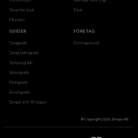
Shop the look
Påsk
Moomin
GUIDER
FÖRETAG
Sängguide
Företagskund
Sängklädesguide
Tempurguide
Sömnguide
Mattguide
Bordsguide
Sovgaranti 90-dagar
© Copyright 2026, Sleepo AB