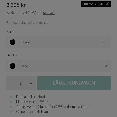
3 305 kr
PRISMATCHAD
Rek. pris 4 599 kr
Mer info
I lager. Skickas omgående.
Färg
Black
Storlek
Ø60
Antal
-
+
LÄGG I KUNDVAGN
Fri frakt till ombud
Hemleverans 199 kr
Returavgift: 49 kr (ombud) 99 kr (hemleverans)
Öppet köp i 14 dagar