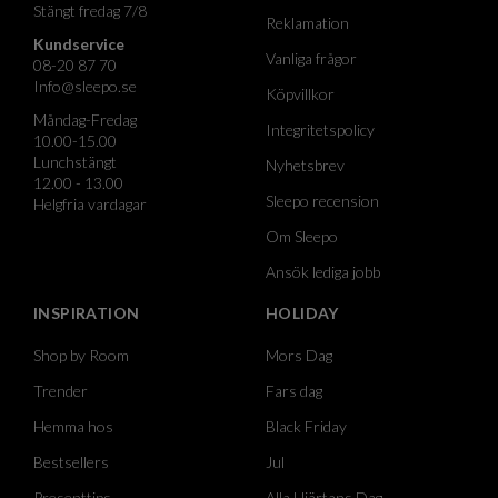
Stängt fredag 7/8
Reklamation
Kundservice
Vanliga frågor
08-20 87 70
Info@sleepo.se
Köpvillkor
Måndag-Fredag
Integritetspolicy
10.00-15.00
Lunchstängt
Nyhetsbrev
12.00 - 13.00
Sleepo recension
Helgfria vardagar
Om Sleepo
Ansök lediga jobb
INSPIRATION
HOLIDAY
Shop by Room
Mors Dag
Trender
Fars dag
Hemma hos
Black Friday
Bestsellers
Jul
Presenttips
Alla Hjärtans Dag