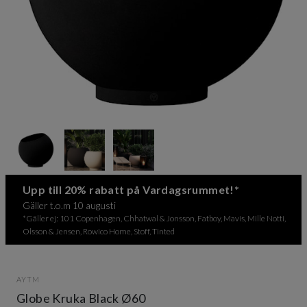
Item
1
of
3
Item
Upp till 20% rabatt på Vardagsrummet!*
1
Gäller t.o.m 10 augusti
of
*Gäller ej: 101 Copenhagen, Chhatwal & Jonsson, Fatboy, Mavis, Mille Notti,
3
Olsson & Jensen, Rowico Home, Stoff, Tinted
AYTM
Globe Kruka Black Ø60