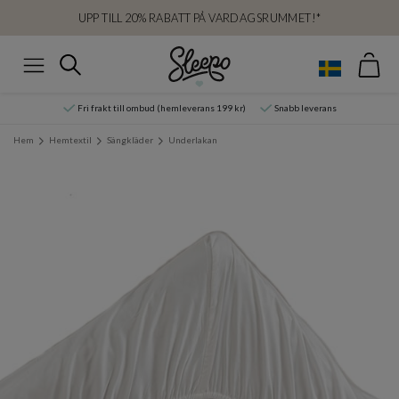
UPP TILL 20% RABATT PÅ VARDAGSRUMMET!*
Var
Sök
Meny
Fri frakt till ombud (hemleverans 199 kr)
Snabb leverans
Hem
Hemtextil
Sängkläder
Underlakan