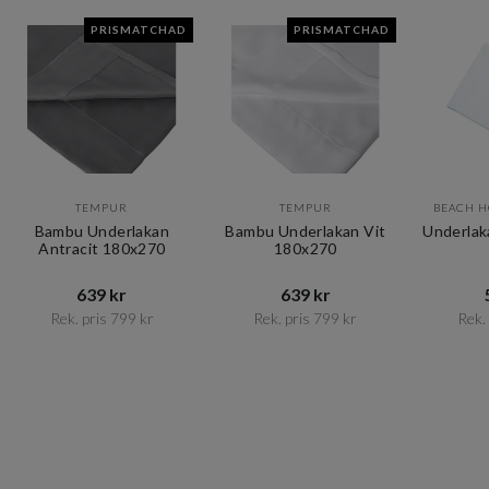
PRISMATCHAD
PRISMATCHAD
TEMPUR
TEMPUR
BEACH 
Bambu Underlakan
Bambu Underlakan Vit
Underlak
Antracit 180x270
180x270
639 kr​​
639 kr​​
Rek. pris 799 kr​​
Rek. pris 799 kr​​
Rek. 
Item
1
of
10