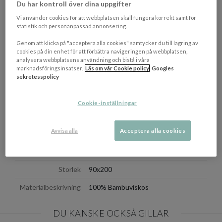
OM VARUMÄRKET
Du har kontroll över dina uppgifter
Visa/d
Vi använder cookies för att webbplatsen skall fungera korrekt samt för
statistik och personanpassad annonsering.
EGENSKAPER
Genom att klicka på "acceptera alla cookies" samtycker du till lagring av
Färgbeskrivning
Vit
cookies på din enhet för att förbättra navigeringen på webbplatsen,
analysera webbplatsens användning och bistå i våra
marknadsföringsinsatser.
Läs om vår Cookie policy
Googles
Trådtäthet
230 TC
sekretesspolicy
Använd enzymfritt tvättmedel och
Tvättråd
sköljmedel och tvätta endast med
Cookie-inställningar
liknande färger i 60 grader.
OEKO-TEX
Ja
Avvisa alla
Acceptera alla cookies
Certifierad
Tillverkningsland
Kina
Storlek
90x200
Materialbeskrivning
100% Bambuviskos
DU KANSKE OCKSÅ GILLAR