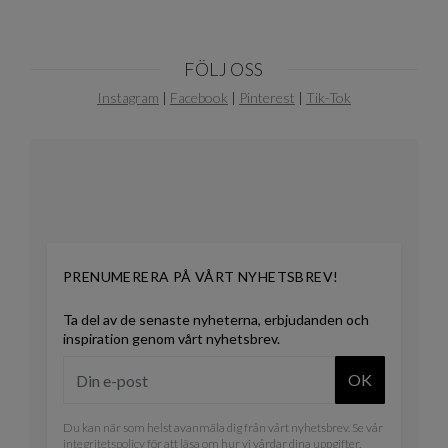
FÖLJ OSS
Instagram
|
Facebook
|
Pinterest
|
Tik-Tok
PRENUMERERA PÅ VÅRT NYHETSBREV!
Ta del av de senaste nyheterna, erbjudanden och
inspiration genom vårt nyhetsbrev.
OK
Du kan när som helst avanmäla dig från vårt nyhetsbrev. Se vår
integritetspolicy
för att läsa om hur vi vårdar dina uppgifter.