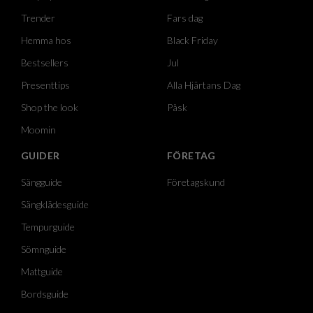
Trender
Fars dag
Hemma hos
Black Friday
Bestsellers
Jul
Presenttips
Alla Hjärtans Dag
Shop the look
Påsk
Moomin
GUIDER
FÖRETAG
Sängguide
Företagskund
Sängklädesguide
Tempurguide
Sömnguide
Mattguide
Bordsguide