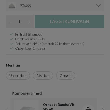
90x200
Antal
-
+
LÄGG I KUNDVAGN
Fri frakt till ombud
Hemleverans 199 kr
Returavgift: 49 kr (ombud) 99 kr (hemleverans)
Öppet köp i 14 dagar
Mer från
Underlakan
Påslakan
Örngott
Kombinera med
Örngott Bambu Vit
50x60