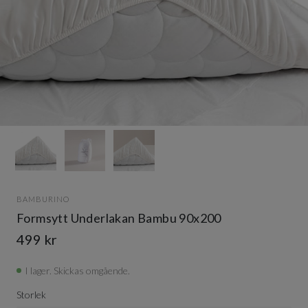
Item
1
of
3
Item
1
BAMBURINO
of
Formsytt Underlakan Bambu 90x200
3
499 kr
I lager. Skickas omgående.
Storlek