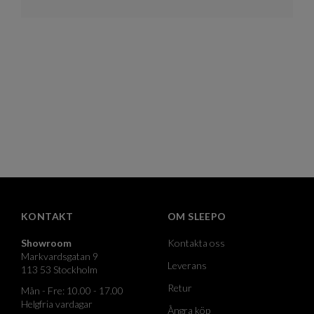
KONTAKT
OM SLEEPO
Showroom
Kontakta oss
Markvardsgatan 9
Leverans
113 53 Stockholm
Retur
Mån - Fre: 10.00 - 17.00
Helgfria vardagar
Ångra köp