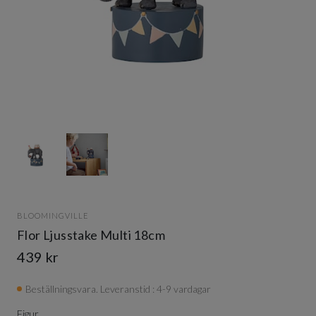
Item
1
of
2
Item
1
of
BLOOMINGVILLE
2
Flor Ljusstake Multi 18cm
439 kr
Beställningsvara. Leveranstid : 4-9 vardagar
Figur