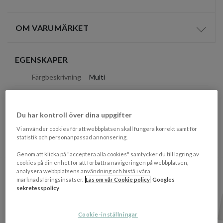
OM VARUMÄRKET
Visa/d
EGENSKAPER
Färgbeskrivning
Multi
Mått
(HxØ): 18x10 cm
Materialbeskrivning
100% Polyresin
Du har kontroll över dina uppgifter
Vi använder cookies för att webbplatsen skall fungera korrekt samt för
Tillverkningsland
Kina
statistik och personanpassad annonsering.
Genom att klicka på "acceptera alla cookies" samtycker du till lagring av
DU KANSKE OCKSÅ GILLAR
cookies på din enhet för att förbättra navigeringen på webbplatsen,
analysera webbplatsens användning och bistå i våra
VARDAGSRUMMET
OUTLET
marknadsföringsinsatser.
Läs om vår Cookie policy
Googles
sekretesspolicy
BELYSNINGSDAGAR
PRISMATCHAD
Cookie-inställningar