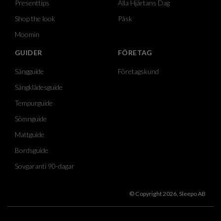
Presenttips
Alla Hjärtans Dag
Shop the look
Påsk
Moomin
GUIDER
FÖRETAG
Sängguide
Företagskund
Sängklädesguide
Tempurguide
Sömnguide
Mattguide
Bordsguide
Sovgaranti 90-dagar
© Copyright 2026, Sleepo AB