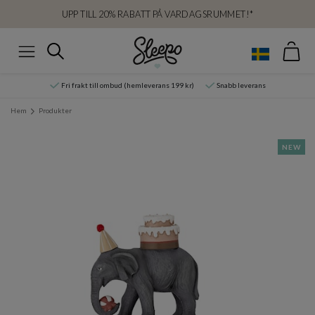
UPP TILL 20% RABATT PÅ VARDAGSRUMMET!*
Var
Sök
Meny
Fri frakt till ombud (hemleverans 199 kr)
Snabb leverans
Hem
Produkter
NEW