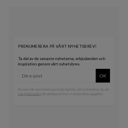
PRENUMERERA PÅ VÅRT NYHETSBREV!
Ta del av de senaste nyheterna, erbjudanden och
inspiration genom vårt nyhetsbrev.
OK
Du kan när som helst avanmäla dig från vårt nyhetsbrev. Se vår
integritetspolicy
för att läsa om hur vi vårdar dina uppgifter.