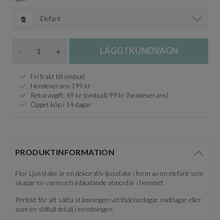
Elefant
Antal
-
+
LÄGG I KUNDVAGN
Fri frakt till ombud
Hemleverans 199 kr
Returavgift: 49 kr (ombud) 99 kr (hemleverans)
Öppet köp i 14 dagar
PRODUKTINFORMATION
Visa/d
Flor Ljusstake är en dekorativ ljusstake i form av en elefant som
skapar en varm och inbjudande atmosfär i hemmet.
Perfekt för att sätta stämningen vid födelsedagar, middagar eller
som en stilfull detalj i inredningen.