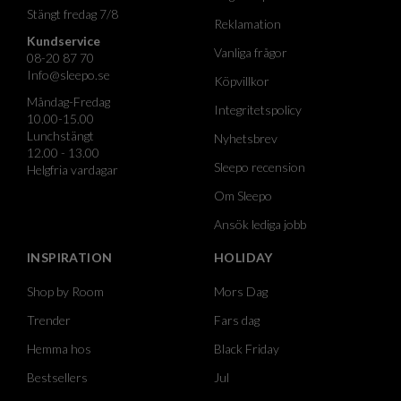
Stängt fredag 7/8
Reklamation
Kundservice
Vanliga frågor
08-20 87 70
Info@sleepo.se
Köpvillkor
Måndag-Fredag
Integritetspolicy
10.00-15.00
Lunchstängt
Nyhetsbrev
12.00 - 13.00
Sleepo recension
Helgfria vardagar
Om Sleepo
Ansök lediga jobb
INSPIRATION
HOLIDAY
Shop by Room
Mors Dag
Trender
Fars dag
Hemma hos
Black Friday
Bestsellers
Jul