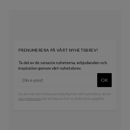
PRENUMERERA PÅ VÅRT NYHETSBREV!
Ta del av de senaste nyheterna, erbjudanden och
inspiration genom vårt nyhetsbrev.
OK
Du kan när som helst avanmäla dig från vårt nyhetsbrev. Se vår
integritetspolicy
för att läsa om hur vi vårdar dina uppgifter.