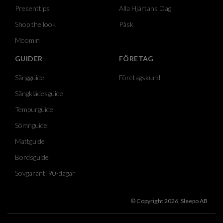
Presenttips
Alla Hjärtans Dag
Shop the look
Påsk
Moomin
GUIDER
FÖRETAG
Sängguide
Företagskund
Sängklädesguide
Tempurguide
Sömnguide
Mattguide
Bordsguide
Sovgaranti 90-dagar
© Copyright 2026, Sleepo AB