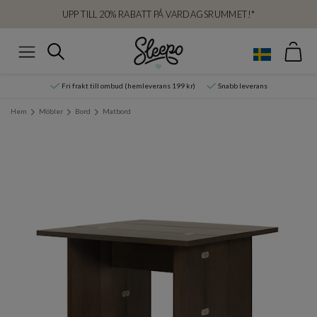
UPP TILL 20% RABATT PÅ VARDAGSRUMMET!*
Var
Sök
Meny
Fri frakt till ombud (hemleverans 199 kr)
Snabb leverans
Hem
Möbler
Bord
Matbord