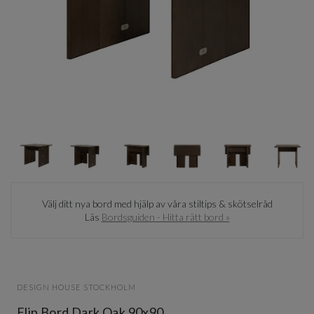
Item
1
of
6
Item
1
Välj ditt nya bord med hjälp av våra stiltips & skötselråd
of
Läs
Bordsguiden - Hitta rätt bord »
6
DESIGN HOUSE STOCKHOLM
Flip Bord Dark Oak 90x90