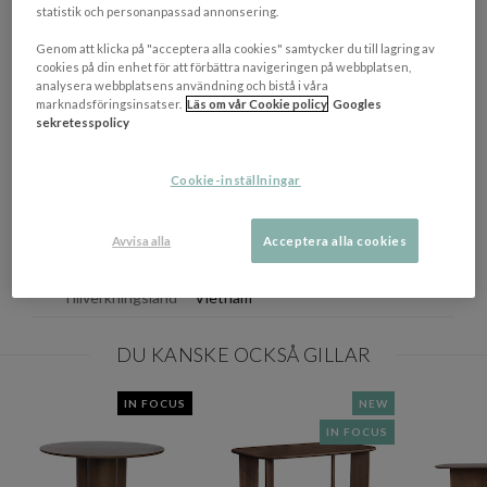
statistik och personanpassad annonsering.
Ytterdjup
90 cm
Genom att klicka på "acceptera alla cookies" samtycker du till lagring av
Ytterhöjd
73 cm
cookies på din enhet för att förbättra navigeringen på webbplatsen,
analysera webbplatsens användning och bistå i våra
Antal Sittplatser
2 st
marknadsföringsinsatser.
Läs om vår Cookie policy
Googles
sekretesspolicy
Totalvikt
30 kg
Färgbeskrivning
Dark oak
Cookie-inställningar
Materialbeskrivning
Polyuretanbelagd ekfanér, MDF
Avvisa alla
Acceptera alla cookies
Mått
(HxBxD): 73,1x90x90 cm
Tillverkningsland
Vietnam
DU KANSKE OCKSÅ GILLAR
IN FOCUS
NEW
IN FOCUS