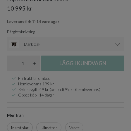
10 995 kr
Leveranstid: 7-14 vardagar
Färgbeskrivning
Dark oak
Antal
-
+
LÄGG I KUNDVAGN
Fri frakt till ombud
Hemleverans 199 kr
Returavgift: 49 kr (ombud) 99 kr (hemleverans)
Öppet köp i 14 dagar
Mer från
Matstolar
Ullmattor
Vaser