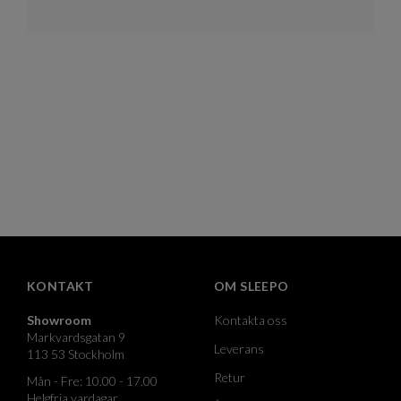
KONTAKT
OM SLEEPO
Showroom
Kontakta oss
Markvardsgatan 9
Leverans
113 53 Stockholm
Retur
Mån - Fre: 10.00 - 17.00
Helgfria vardagar