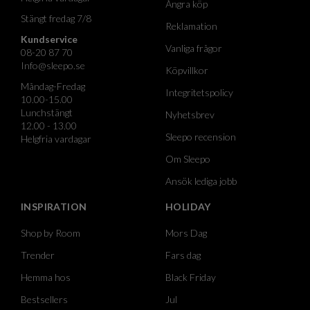
Ångra köp
Stängt fredag 7/8
Reklamation
Kundservice
Vanliga frågor
08-20 87 70
Info@sleepo.se
Köpvillkor
Måndag-Fredag
Integritetspolicy
10.00-15.00
Lunchstängt
Nyhetsbrev
12.00 - 13.00
Sleepo recension
Helgfria vardagar
Om Sleepo
Ansök lediga jobb
INSPIRATION
HOLIDAY
Shop by Room
Mors Dag
Trender
Fars dag
Hemma hos
Black Friday
Bestsellers
Jul