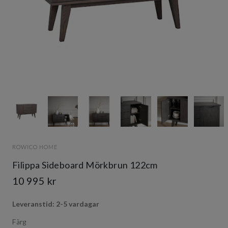
Item
1
of
8
Item
1
ROWICO HOME
of
8
Filippa Sideboard Mörkbrun 122cm
10 995 kr
Leveranstid: 2-5 vardagar
Färg