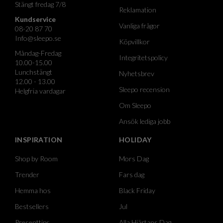
Stängt fredag 7/8
Reklamation
Kundservice
Vanliga frågor
08-20 87 70
Info@sleepo.se
Köpvillkor
Måndag-Fredag
Integritetspolicy
10.00-15.00
Lunchstängt
Nyhetsbrev
12.00 - 13.00
Sleepo recension
Helgfria vardagar
Om Sleepo
Ansök lediga jobb
INSPIRATION
HOLIDAY
Shop by Room
Mors Dag
Trender
Fars dag
Hemma hos
Black Friday
Bestsellers
Jul
Presenttips
Alla Hjärtans Dag