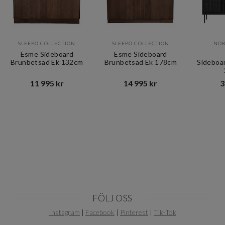
SLEEPO COLLECTION
SLEEPO COLLECTION
NOR
Esme Sideboard
Esme Sideboard
Brunbetsad Ek 132cm
Brunbetsad Ek 178cm
Sideboa
11 995 kr​​
14 995 kr​​
3
Item
1
of
10
FÖLJ OSS
Instagram
|
Facebook
|
Pinterest
|
Tik-Tok