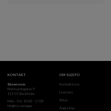
KONTAKT
OM SLEEPO
Showroom
Kontakta oss
Markvardsgatan 9
Leverans
113 53 Stockholm
Retur
Mån - Fre: 10.00 - 17.00
Helgfria vardagar
Ångra köp