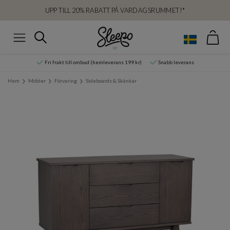
UPP TILL 20% RABATT PÅ VARDAGSRUMMET!*
Var
Sök
Meny
Fri frakt till ombud (hemleverans 199 kr)
Snabb leverans
Hem
Möbler
Förvaring
Sideboards & Skänkar