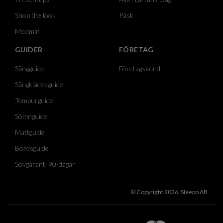
Shop the look
Påsk
Moomin
GUIDER
FÖRETAG
Sängguide
Företagskund
Sängklädesguide
Tempurguide
Sömnguide
Mattguide
Bordsguide
Sovgaranti 90-dagar
© Copyright 2026, Sleepo AB