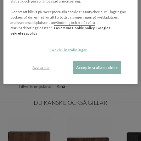
statistik och personanpassad annonsering.
Produkten kräver viss montering.
Genom att klicka på "acceptera alla cookies" samtycker du till lagring av
cookies på din enhet för att förbättra navigeringen på webbplatsen,
NEDLADDNINGAR
analysera webbplatsens användning och bistå i våra
Visa/d
marknadsföringsinsatser.
Läs om vår Cookie policy
Googles
sekretesspolicy
EGENSKAPER
Cookie-inställningar
Materialbeskrivning
Trä
Färg
Brun
Avvisa alla
Acceptera alla cookies
Mått
(HxBxD): 85 x 122 x 40 cm
Tillverkningsland
Kina
DU KANSKE OCKSÅ GILLAR