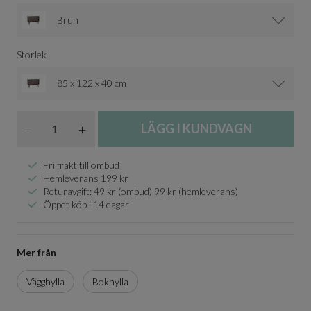
Brun
Storlek
85 x 122 x 40 cm
Antal
-
+
LÄGG I KUNDVAGN
Fri frakt till ombud
Hemleverans 199 kr
Returavgift: 49 kr (ombud) 99 kr (hemleverans)
Öppet köp i 14 dagar
Mer från
Vägghylla
Bokhylla