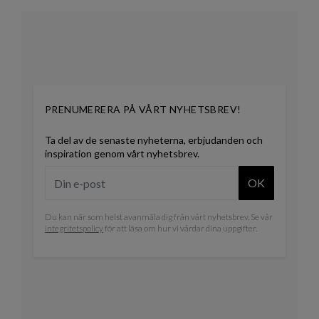
PRENUMERERA PÅ VÅRT NYHETSBREV!
Ta del av de senaste nyheterna, erbjudanden och
inspiration genom vårt nyhetsbrev.
OK
Du kan när som helst avanmäla dig från vårt nyhetsbrev. Se vår
integritetspolicy
för att läsa om hur vi vårdar dina uppgifter.