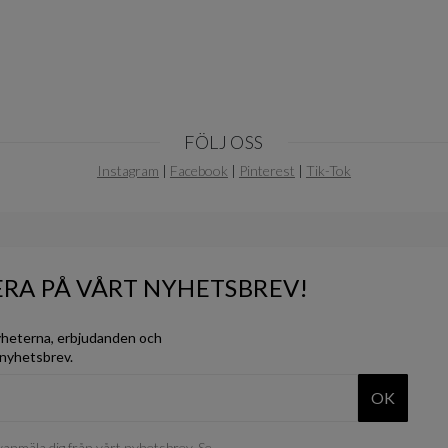
FÖLJ OSS
Instagram
|
Facebook
|
Pinterest
|
Tik-Tok
RA PÅ VÅRT NYHETSBREV!
yheterna, erbjudanden och
 nyhetsbrev.
OK
anmäla dig från vårt nyhetsbrev. Se