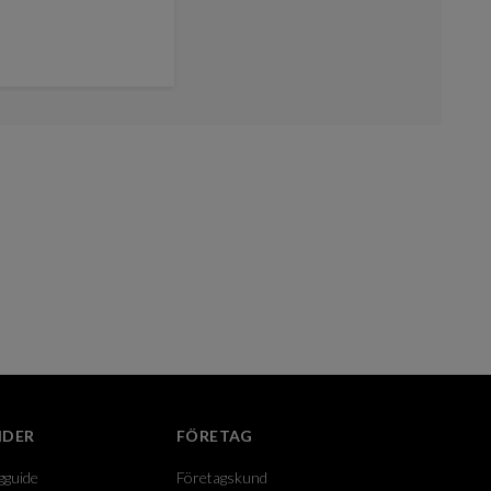
IDER
FÖRETAG
gguide
Företagskund