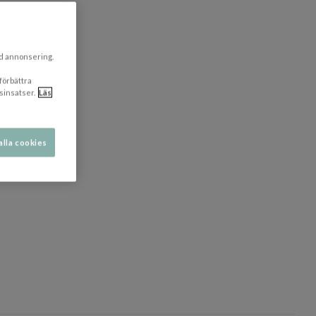
ad annonsering.
 förbättra
sinsatser.
Läs
alla cookies
dölj