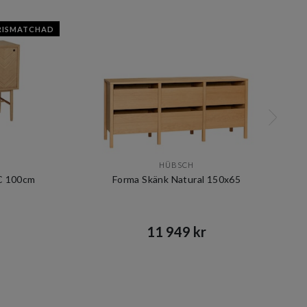
RISMATCHAD
HÜBSCH
C 100cm
Forma Skänk Natural 150x65
11 949 kr​​