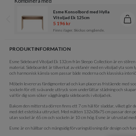
Kombinera med
of
3
Esme Konsolbord med Hylla
Vitoljad Ek 125cm
Läg
5 196 kr
Föregående
Finns i lager. Skickas omgående.
Item
1
PRODUKTINFORMATION
of
5
Esme Sideboard Vitoljad Ek 132cm från Sleepo Collection är en stilren 
material. Sideboardet är tillverkat av ekfanér med en vitoljad yta som l
och harmonisk känsla som passar både moderna och klassiska interiö
Möbeln levereras färdigmonterad och kan placeras fristående med socke
sockeln för ett svävande uttryck som underlättar städning och skapar et
val för dig som söker vägghängda sideboards i vitoljad ek.
Bakom den mittersta dörren finns ett 7 cm hål för sladdar, vilket gö
med det estetiska uttrycket. Med måtten 132x38x75 cm passar den perf
utan sockel är 65 cm och sockeln är 10 cm hög. Esme är utrustad med
Esme är en hållbar och mångsidig förvaringslösning där design och fun