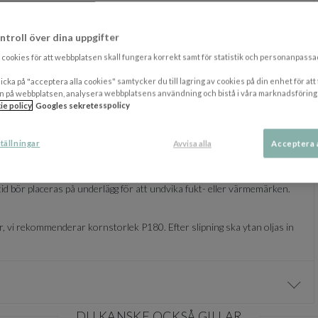
erar vi följande skötsel:
ntroll över dina uppgifter
cookies för att webbplatsen skall fungera korrekt samt för statistik och personanpass
ruk. Detta skyddar ytan och bevarar träets naturliga egenskaper.
icka på "acceptera alla cookies" samtycker du till lagring av cookies på din enhet för att
eroende på användning och slitage. Du känner när ytan börjar bli torr
n på webbplatsen, analysera webbplatsens användning och bistå i våra marknadsföring
ie policy
Googles sekretesspolicy
axet skapar ett extra skyddande lager som förhindrar att vätska och
tällningar
Avvisa alla
Acceptera 
nan det tränger in, men det gör inte bordet helt vätsketätt.
tid bör placeras på underlägg för att undvika fukt- eller värmemärken.
er, vi rekommenderar kornstorlek P180. Efter slipning ska ytan oljas in
Visa/
DU KANSKE OCKSÅ GILLAR