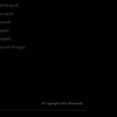
gklädesguide
purguide
nguide
tguide
dsguide
garanti 90-dagar
© Copyright 2026, Sleepo AB