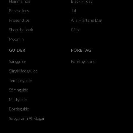
Hemma hos
Black Friday
Bestsellers
Jul
Presenttips
Alla Hjärtans Dag
Shop the look
Påsk
Moomin
GUIDER
FÖRETAG
Sängguide
Företagskund
Sängklädesguide
Tempurguide
Sömnguide
Mattguide
Bordsguide
Sovgaranti 90-dagar