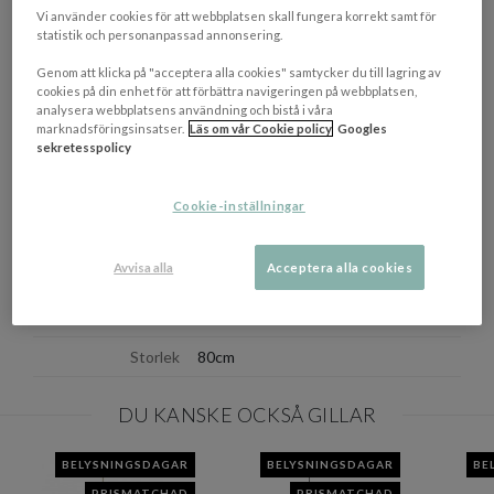
Vi använder cookies för att webbplatsen skall fungera korrekt samt för
Takupphäng ingår ej.
statistik och personanpassad annonsering.
Genom att klicka på "acceptera alla cookies" samtycker du till lagring av
OM VARUMÄRKET
cookies på din enhet för att förbättra navigeringen på webbplatsen,
Visa/d
analysera webbplatsens användning och bistå i våra
marknadsföringsinsatser.
Läs om vår Cookie policy
Googles
sekretesspolicy
EGENSKAPER
Ljuskälla
E27 Max 40W
Cookie-inställningar
Materialbeskrivning
Bomull
Avvisa alla
Acceptera alla cookies
Tillverkningsland
Estland
Färgbeskrivning
White
Storlek
80cm
DU KANSKE OCKSÅ GILLAR
BELYSNINGSDAGAR
BELYSNINGSDAGAR
BE
PRISMATCHAD
PRISMATCHAD