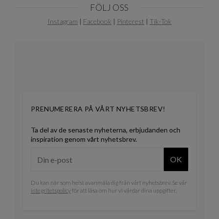
FÖLJ OSS
Instagram
|
Facebook
|
Pinterest
|
Tik-Tok
PRENUMERERA PÅ VÅRT NYHETSBREV!
Ta del av de senaste nyheterna, erbjudanden och
inspiration genom vårt nyhetsbrev.
OK
Du kan när som helst avanmäla dig från vårt nyhetsbrev. Se vår
integritetspolicy
för att läsa om hur vi vårdar dina uppgifter.