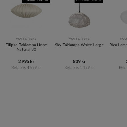
WATT & VEKE
WATT & VEKE
HOU
Ellipse Taklampa Linne
Sky Taklampa White Large
Rica Lam
Natural 80
2 995 kr​​
839 kr​​
Rek. pris 4 599 kr​​
Rek. pris 1 199 kr​​
Rek. 
Item
1
of
10