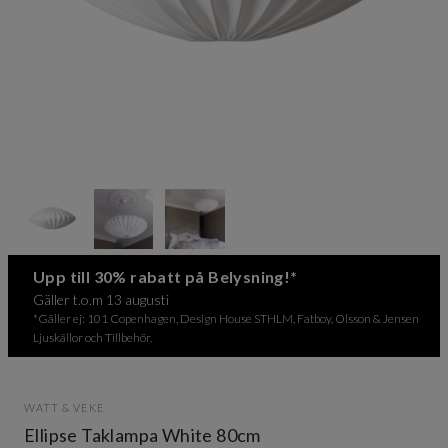
Item
1
of
3
Item
Upp till 30% rabatt på Belysning!*
1
Gäller t.o.m 13 augusti
of
*Gäller ej: 101 Copenhagen, Design House STHLM, Fatboy, Olsson & Jensen
3
Ljuskällor och Tillbehör.
WATT & VEKE
Ellipse Taklampa White 80cm