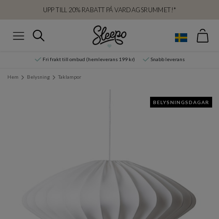
UPP TILL 20% RABATT PÅ VARDAGSRUMMET!*
Var
Sök
Meny
Fri frakt till ombud (hemleverans 199 kr)
Snabb leverans
Hem
Belysning
Taklampor
BELYSNINGSDAGAR