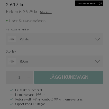
2 617 kr
PRISMATCHAD
Rek. pris 3 999 kr
Mer info
I lager. Skickas omgående.
Färgbeskrivning
White
Storlek
80cm
Antal
-
+
LÄGG I KUNDVAGN
Fri frakt till ombud
Hemleverans 199 kr
Returavgift: 49 kr (ombud) 99 kr (hemleverans)
Öppet köp i 14 dagar