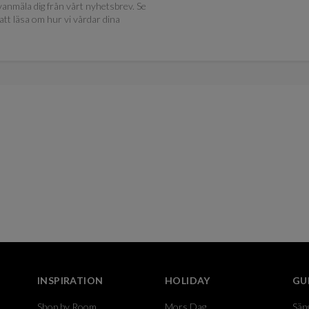
anmäla dig från vårt nyhetsbrev. Se
att läsa om hur vi vårdar dina
INSPIRATION
HOLIDAY
GU
Shop by Room
Mors Dag
Sän