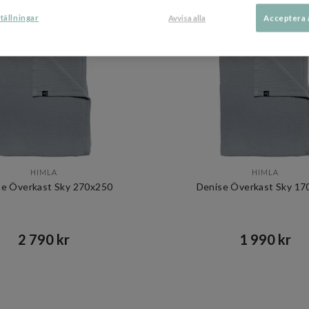
DU KANSKE OCKSÅ GILLAR
tällningar
Avvisa alla
Acceptera 
HIMLA
HIMLA
se Överkast Sky 270x250
Denise Överkast Sky 17
2 790 kr​​
1 990 kr​​