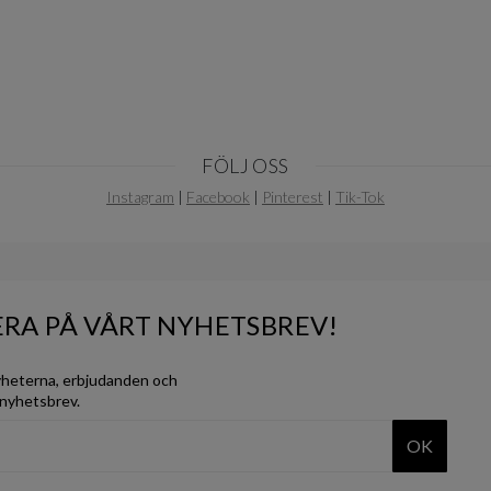
FÖLJ OSS
Instagram
|
Facebook
|
Pinterest
|
Tik-Tok
RA PÅ VÅRT NYHETSBREV!
yheterna, erbjudanden och
 nyhetsbrev.
OK