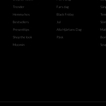
Trender
Fars dag
Sän
Hemma hos
Black Friday
Tem
Bestsellers
Jul
Söm
Presenttips
Alla Hjärtans Dag
Mat
Shop the look
Påsk
Bor
Moomin
Sov