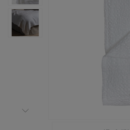
Item
1
of
3
Item
1