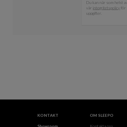
Du kan när som helst av
vår
integritetspolicy
för 
uppgifter.
KONTAKT
OM SLEEPO
Showroom
Kontakta oss