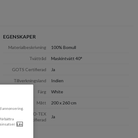
EGENSKAPER
dölj
Materialbeskrivning
100% Bomull
Tvättråd
Maskintvätt 40°
GOTS Certifierad
Ja
Tillverkningsland
Indien
Färg
White
Mått
200 x 260 cm
ad annonsering.
OEKO-TEX
Ja
 förbättra
Certifierad
sinsatser.
Läs
dölj