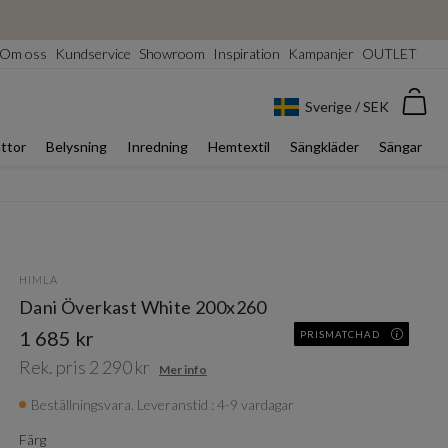
Om oss
Kundservice
Showroom
Inspiration
Kampanjer
OUTLET
Var
Sverige / SEK
ttor
Belysning
Inredning
Hemtextil
Sängkläder
Sängar
HIMLA
Dani Överkast White 200x260
1 685 kr
PRISMATCHAD
Rek. pris 2 290 kr
Mer info
Beställningsvara. Leveranstid : 4-9 vardagar
Färg