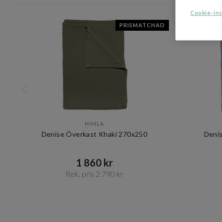
Cookie-ins
PRISMATCHAD
HIMLA
Denise Överkast Khaki 270x250
Deni
1 860 kr​​
Rek. pris 2 790 kr​​
Item
1
of
10