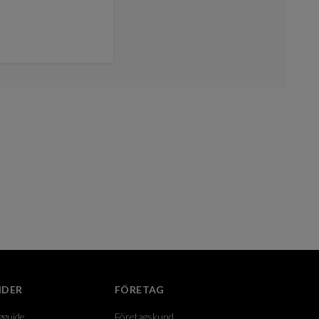
IDER
FÖRETAG
gguide
Företagskund