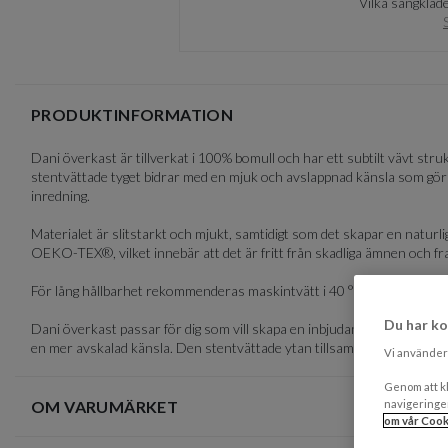
Vilka sängkläde
of
3
PRODUKTINFORMATION
Dani överkast är tillverkat i 100% bomull och har ett subtilt vävt st
stentvättade tyget bidrar med en mjuk och avslappnad känsla som gör 
inredning.
Materialet är slitstarkt och mjukt, samtidigt som det skapar en natur
OEKO-TEX®, vilket innebär att det är fritt från skadliga ämnen och fr
För lång hållbarhet rekommenderas maskintvätt i 40 °C. Undvik direkt s
Du har ko
Dani överkast passar för dig som vill skapa en inbjudande och välkomna
en mer avskalad känsla. Den stentvättade ytan tillsammans med det dis
Vi använder 
Genom att kl
navigeringe
OM VARUMÄRKET
om vår Cook