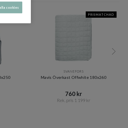
alla cookies
PRISMATCHAD
SVANEFORS
0x250
Mavis Överkast Offwhite 180x260
760 kr​​
Rek. pris 1 199 kr​​