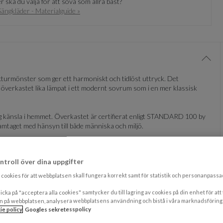
r ska du välja för att sova som allra bäst?
Sängkläder - Materialguide »
Visa/
rukturmönster som ger ett harmoniskt och tidlöst uttryck. Det
överkastet lika lämpat i ett modernt sovrum som i en mer klassisk
lig känsla i hemmet. Överkastet är certifierat enligt STANDARD 100 by
amtaget med hänsyn till både människa och miljö.
olljus under längre tid för att bevara färgens djup.
ntroll över dina uppgifter
nde bäddning. Lägg det över hela sängen eller vik det vid fotändan för
kreta mönstret bidrar till en levande men ändå lugn estetik.
cookies för att webbplatsen skall fungera korrekt samt för statistik och personanpass
icka på "acceptera alla cookies" samtycker du till lagring av cookies på din enhet för att
n på webbplatsen, analysera webbplatsens användning och bistå i våra marknadsföring
Visa/
ie policy
Googles sekretesspolicy