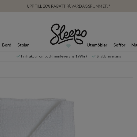
UPP TILL 20% RABATT PÅ VARDAGSRUMMET!*
Bord
Stolar
Utemöbler
Soffor
Ma
Fri frakt till ombud (hemleverans 199 kr)
Snabb leverans