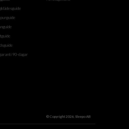
gklädesguide
purguide
nguide
tguide
dsguide
garanti 90-dagar
© Copyright 2026, Sleepo AB