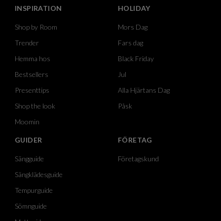
INSPIRATION
HOLIDAY
Shop by Room
Mors Dag
Trender
Fars dag
Hemma hos
Black Friday
Bestsellers
Jul
Presenttips
Alla Hjärtans Dag
Shop the look
Påsk
Moomin
GUIDER
FÖRETAG
Sängguide
Företagskund
Sängklädesguide
Tempurguide
Sömnguide