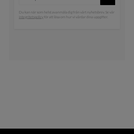
Du kan när som helst avanmäla dig från vårt nyhetsbrev. Se vår
integritetspolicy
för att läsa om hur vi vårdar dina uppgifter.