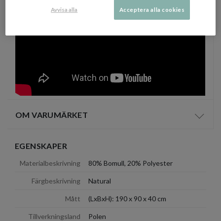
Avvisa alla
Acceptera alla cookies
OM VARUMÄRKET
Visa/d
EGENSKAPER
Materialbeskrivning
80% Bomull, 20% Polyester
Färgbeskrivning
Natural
Mått
(LxBxH): 190 x 90 x 40 cm
Tillverkningsland
Polen