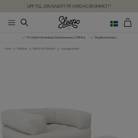
UPP TILL 20% RABATT PÅ VARDAGSRUMMET!*
Var
Sök
Meny
Fri frakt till ombud (hemleverans 199 kr)
Snabb leverans
Hem
Möbler
Soffor & Fåtöljer
Loungestolar