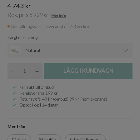
4 743 kr
Rek. pris 5 929 kr
Mer info
Beställningsvara. Leveranstid : 2-3 veckor
Färgbeskrivning
Natural
Antal
-
+
LÄGG I KUNDVAGN
Fri frakt till ombud
Hemleverans 199 kr
Returavgift: 49 kr (ombud) 99 kr (hemleverans)
Öppet köp i 14 dagar
Mer från
Fåtöljer
Sittpuffar
Sittpuff Utomhus