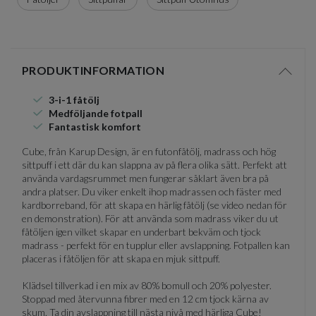
PRODUKTINFORMATION
Visa/d
3-i-1 fåtölj
Medföljande fotpall
Fantastisk komfort
Cube, från Karup Design, är en futonfåtölj, madrass och hög
sittpuff i ett där du kan slappna av på flera olika sätt. Perfekt att
använda vardagsrummet men fungerar såklart även bra på
andra platser. Du viker enkelt ihop madrassen och fäster med
kardborreband, för att skapa en härlig fåtölj (se video nedan för
en demonstration). För att använda som madrass viker du ut
fåtöljen igen vilket skapar en underbart bekväm och tjock
madrass - perfekt för en tupplur eller avslappning. Fotpallen kan
placeras i fåtöljen för att skapa en mjuk sittpuff.
Klädsel tillverkad i en mix av 80% bomull och 20% polyester.
Stoppad med återvunna fibrer med en 12 cm tjock kärna av
skum. Ta din avslappning till nästa nivå med härliga Cube!