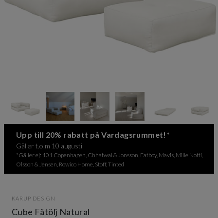
Item
1
of
6
Item
Upp till 20% rabatt på Vardagsrummet!*
1
Gäller t.o.m 10 augusti
of
*Gäller ej: 101 Copenhagen, Chhatwal & Jonsson, Fatboy, Mavis, Mille Notti,
6
Olsson & Jensen, Rowico Home, Stoff, Tinted
KARUP DESIGN
Cube Fåtölj Natural