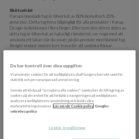
Skötselråd
Karups blandade tyg är tillverkat av 80% bomull och 20%
polyester. Detta tyg finns tillgängligt för alla produkter i Karup
Design-kollektionen i flera färger. Eftersom den större delen av
detta tyg är tillverkat av naturligt råmaterial, var noga med att
använda ett lakan när du sover på din produkt med blandat tyg.
Rengör endast med en torr trasa för att undvika fläckar.
Specifikationer
Fåtölj (BxDxH): 95 x 90 x 40 cm
Du har kontroll över dina uppgifter
Sitthöjd: 22 cm
Vi använder cookies för att webbplatsen skall fungera korrekt samt för
Sittdjup: 60 cm
statistik och personanpassad annonsering.
Ryggstöd höjd: 22 cm
Madrass (LxBxH): 190 x 90 x 25 cm
Genom att klicka på "acceptera alla cookies" samtycker du till lagring av
Maxvikt: 90 kg
cookies på din enhet för att förbättra navigeringen på webbplatsen,
analysera webbplatsens användning och bistå i våra
marknadsföringsinsatser.
Läs om vår Cookie policy
Googles
sekretesspolicy
Cookie-inställningar