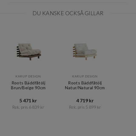
DU KANSKE OCKSÅ GILLAR
KARUP DESIGN
KARUP DESIGN
Roots Bäddfåtölj
Roots Bäddfåtölj
Brun/Beige 90cm
Natur/Natural 90cm
5 471 kr​​
4 719 kr​​
Rek. pris 6 839 kr​​
Rek. pris 5 899 kr​​
Item
1
of
2