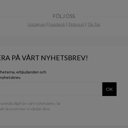
FÖLJ OSS
Instagram
|
Facebook
|
Pinterest
|
Tik-Tok
RA PÅ VÅRT NYHETSBREV!
yheterna, erbjudanden och
 nyhetsbrev.
OK
anmäla dig från vårt nyhetsbrev. Se
att läsa om hur vi vårdar dina