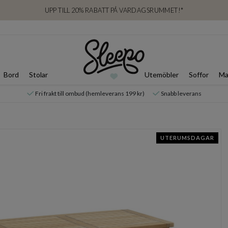
UPP TILL 20% RABATT PÅ VARDAGSRUMMET!*
Bord
Stolar
Utemöbler
Soffor
Ma
Fri frakt till ombud (hemleverans 199 kr)
Snabb leverans
UTERUMSDAGAR