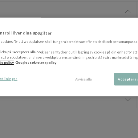
Visa/
sar perfekt på uteplatsen. Stilfullt utseende med funktionell
eak med inlägg av gummi i locket. Förvara dynor eller andra föremål som
ntroll över dina uppgifter
cookies för att webbplatsen skall fungera korrekt samt för statistik och personanpass
icka på "acceptera alla cookies" samtycker du till lagring av cookies på din enhet för att
ilvergråfärg. Vill du dock behålla teakens ursprungliga guldbruna färg så
n på webbplatsen, analysera webbplatsens användning och bistå i våra marknadsföring
 FLEGT-certifierad vilket betyder att det kommer från godkända teak-
ie policy
Googles sekretesspolicy
tällningar
Avvisa alla
Acceptera 
Visa/