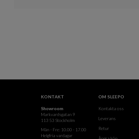
KONTAKT
OM SLEEPO
Showroom
Kontakta oss
Markvardsgatan 9
Leverans
113 53 Stockholm
Retur
Mån - Fre: 10.00 - 17.00
Helgfria vardagar
Ångra köp