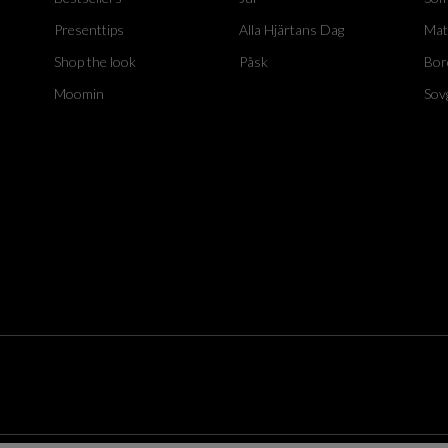
Presenttips
Alla Hjärtans Dag
Mat
Shop the look
Påsk
Bor
Moomin
Sov