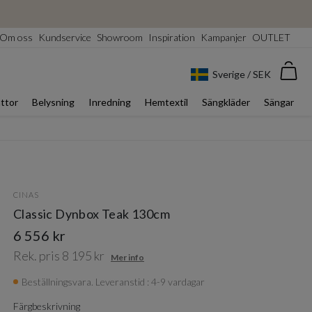
Om oss
Kundservice
Showroom
Inspiration
Kampanjer
OUTLET
Var
Sverige / SEK
ttor
Belysning
Inredning
Hemtextil
Sängkläder
Sängar
CINAS
Classic Dynbox Teak 130cm
6 556 kr
Rek. pris 8 195 kr
Mer info
Beställningsvara. Leveranstid : 4-9 vardagar
Färgbeskrivning