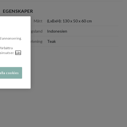
EGENSKAPER
dölj
Mått
(LxBxH): 130 x 50 x 60 cm
Tillverkningsland
Indonesien
ad annonsering.
Färgbeskrivning
Teak
 förbättra
sinsatser.
Läs
alla cookies
dölj