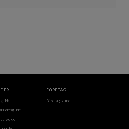
IDER
FÖRETAG
gguide
Företagskund
gklädesguide
purguide
nguide