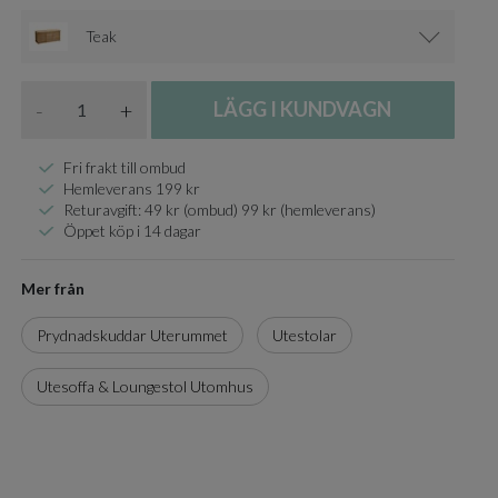
Teak
Antal
-
+
LÄGG I KUNDVAGN
Fri frakt till ombud
Hemleverans 199 kr
Returavgift: 49 kr (ombud) 99 kr (hemleverans)
Öppet köp i 14 dagar
Mer från
Prydnadskuddar Uterummet
Utestolar
Utesoffa & Loungestol Utomhus