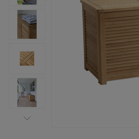
Item
1
of
8
Item
1