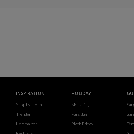
INSPIRATION
HOLIDAY
GU
Shop by Room
Mors Dag
Sän
Trender
Fars dag
Sän
Hemma hos
Black Friday
Tem
Bestsellers
Jul
Söm