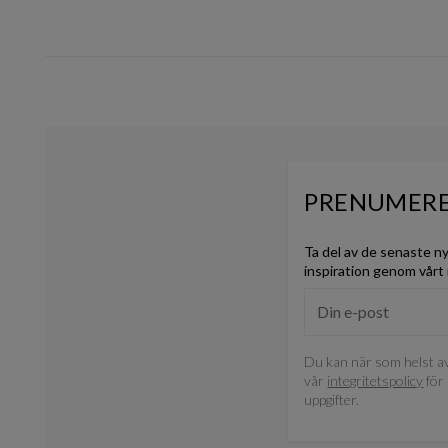
PRENUMERE
Ta del av de senaste n
inspiration genom vårt
Du kan när som helst av
vår
integritetspolicy
för 
uppgifter.