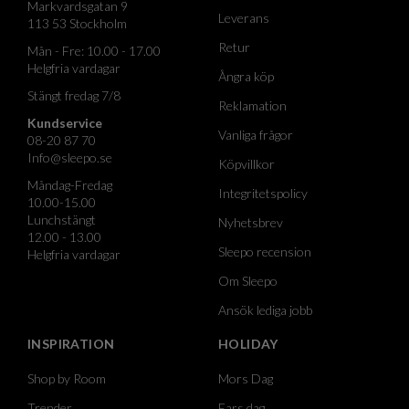
Markvardsgatan 9
Leverans
113 53 Stockholm
Retur
Mån - Fre: 10.00 - 17.00
Helgfria vardagar
Ångra köp
Stängt fredag 7/8
Reklamation
Kundservice
Vanliga frågor
08-20 87 70
Info@sleepo.se
Köpvillkor
Måndag-Fredag
Integritetspolicy
10.00-15.00
Lunchstängt
Nyhetsbrev
12.00 - 13.00
Sleepo recension
Helgfria vardagar
Om Sleepo
Ansök lediga jobb
INSPIRATION
HOLIDAY
Shop by Room
Mors Dag
Trender
Fars dag