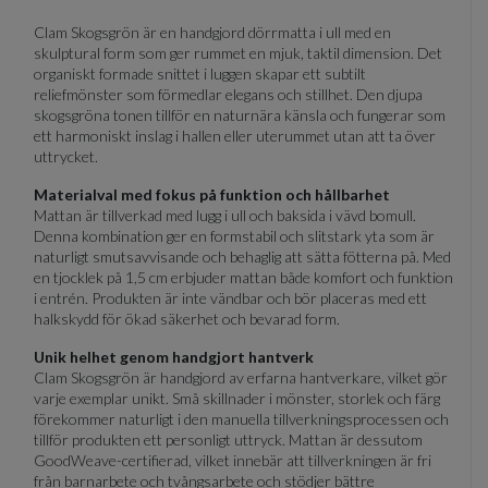
Clam Skogsgrön är en handgjord dörrmatta i ull med en
skulptural form som ger rummet en mjuk, taktil dimension. Det
organiskt formade snittet i luggen skapar ett subtilt
reliefmönster som förmedlar elegans och stillhet. Den djupa
skogsgröna tonen tillför en naturnära känsla och fungerar som
ett harmoniskt inslag i hallen eller uterummet utan att ta över
uttrycket.
Materialval med fokus på funktion och hållbarhet
Mattan är tillverkad med lugg i ull och baksida i vävd bomull.
Denna kombination ger en formstabil och slitstark yta som är
naturligt smutsavvisande och behaglig att sätta fötterna på. Med
en tjocklek på 1,5 cm erbjuder mattan både komfort och funktion
i entrén. Produkten är inte vändbar och bör placeras med ett
halkskydd för ökad säkerhet och bevarad form.
Unik helhet genom handgjort hantverk
Clam Skogsgrön är handgjord av erfarna hantverkare, vilket gör
varje exemplar unikt. Små skillnader i mönster, storlek och färg
förekommer naturligt i den manuella tillverkningsprocessen och
tillför produkten ett personligt uttryck. Mattan är dessutom
GoodWeave-certifierad, vilket innebär att tillverkningen är fri
från barnarbete och tvångsarbete och stödjer bättre