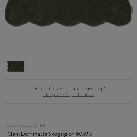
Item
1
of
1
Item
1
Osäker på vilken matta som passar dig?
of
Mattguide - Välj rätt matta »
1
CLASSIC COLLECTION
Clam Dörrmatta Skogsgrön 60x90