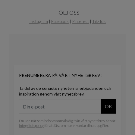
FÖLJ OSS
Instagram
|
Facebook
|
Pinterest
|
Tik-Tok
PRENUMERERA PÅ VÅRT NYHETSBREV!
Ta del av de senaste nyheterna, erbjudanden och
inspiration genom vårt nyhetsbrev.
OK
Du kan när som helst avanmäla dig från vårt nyhetsbrev. Se vår
integritetspolicy
för att läsa om hur vi vårdar dina uppgifter.