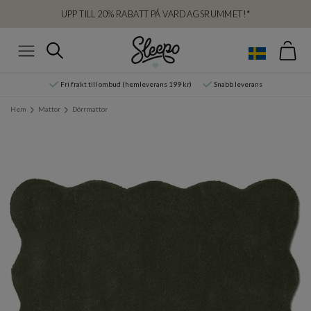
UPP TILL 20% RABATT PÅ VARDAGSRUMMET!*
Var
Sök
Meny
Fri frakt till ombud (hemleverans 199 kr)
Snabb leverans
Hem
Mattor
Dörrmattor