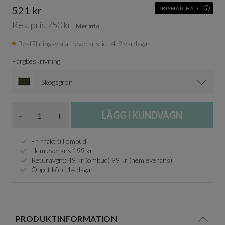
521 kr
PRISMATCHAD
Rek. pris 750 kr
Mer info
Beställningsvara. Leveranstid : 4-9 vardagar
Färgbeskrivning
Skogsgrön
Antal
-
+
LÄGG I KUNDVAGN
Fri frakt till ombud
Hemleverans 199 kr
Returavgift: 49 kr (ombud) 99 kr (hemleverans)
Öppet köp i 14 dagar
PRODUKTINFORMATION
Visa/d