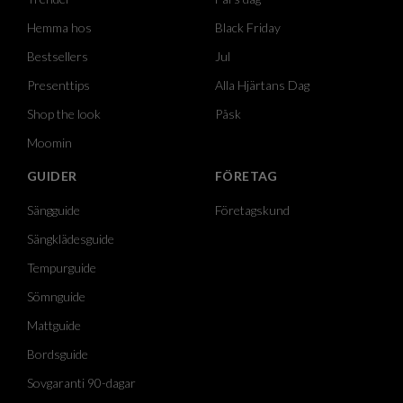
Hemma hos
Black Friday
Bestsellers
Jul
Presenttips
Alla Hjärtans Dag
Shop the look
Påsk
Moomin
GUIDER
FÖRETAG
Sängguide
Företagskund
Sängklädesguide
Tempurguide
Sömnguide
Mattguide
Bordsguide
Sovgaranti 90-dagar