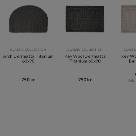
CLASSIC COLLECTION
CLASSIC COLLECTION
CLASSI
Arch Dörrmatta Titanium
Key Wool Dörrmatta
Key Wo
60x90
Titanium 60x90
Bei
750 kr​​
750 kr​​
Rek. 
Item
1
of
10