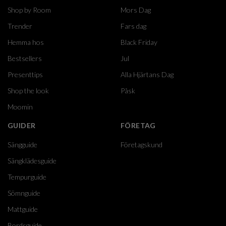
Shop by Room
Mors Dag
Trender
Fars dag
Hemma hos
Black Friday
Bestsellers
Jul
Presenttips
Alla Hjärtans Dag
Shop the look
Påsk
Moomin
GUIDER
FÖRETAG
Sängguide
Företagskund
Sängklädesguide
Tempurguide
Sömnguide
Mattguide
Bordsguide