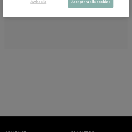
Du kan när som helst avanmäla dig från vårt nyhetsbrev. Se vår
Avvisa alla
Acceptera alla cookies
integritetspolicy
för att läsa om hur vi vårdar dina uppgifter.