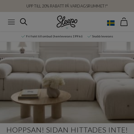
UPP TILL 20% RABATT PÅ VARDAGSRUMMET!*
Var
Sök
Meny
Fri frakt till ombud (hemleverans 199 kr)
Snabb leverans
HOPPSAN! SIDAN HITTADES INTE!