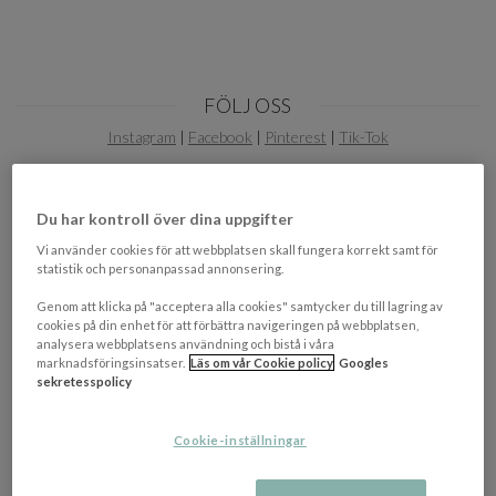
FÖLJ OSS
Instagram
|
Facebook
|
Pinterest
|
Tik-Tok
Du har kontroll över dina uppgifter
Vi använder cookies för att webbplatsen skall fungera korrekt samt för
statistik och personanpassad annonsering.
Genom att klicka på "acceptera alla cookies" samtycker du till lagring av
cookies på din enhet för att förbättra navigeringen på webbplatsen,
PRENUMERERA PÅ VÅRT NYHETSBREV!
analysera webbplatsens användning och bistå i våra
marknadsföringsinsatser.
Läs om vår Cookie policy
Googles
Ta del av de senaste nyheterna, erbjudanden och
sekretesspolicy
inspiration genom vårt nyhetsbrev.
Cookie-inställningar
OK