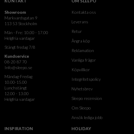
KONTAKT
OM SLEEPO
Showroom
Kontakta oss
Markvardsgatan 9
Leverans
113 53 Stockholm
Retur
Mån - Fre: 10.00 - 17.00
Helgfria vardagar
Ångra köp
Stängt fredag 7/8
Reklamation
Kundservice
Vanliga frågor
08-20 87 70
Info@sleepo.se
Köpvillkor
Måndag-Fredag
Integritetspolicy
10.00-15.00
Lunchstängt
Nyhetsbrev
12.00 - 13.00
Sleepo recension
Helgfria vardagar
Om Sleepo
Ansök lediga jobb
INSPIRATION
HOLIDAY