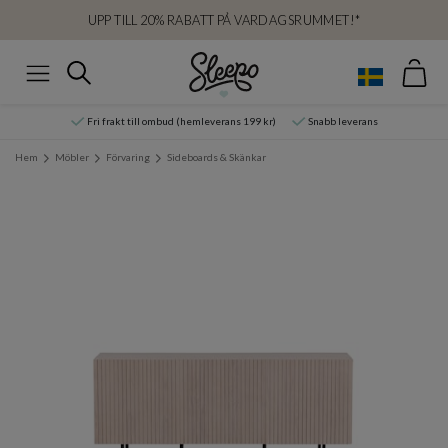
UPP TILL 20% RABATT PÅ VARDAGSRUMMET!*
Var
Sök
Meny
Fri frakt till ombud (hemleverans 199 kr)
Snabb leverans
Hem
Möbler
Förvaring
Sideboards & Skänkar