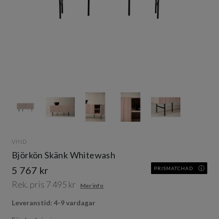
Item
1
of
5
Item
1
VIND
of
Björkön Skänk Whitewash
5
5 767 kr
PRISMATCHAD
Rek. pris 7 495 kr
Mer info
Leveranstid: 4-9 vardagar