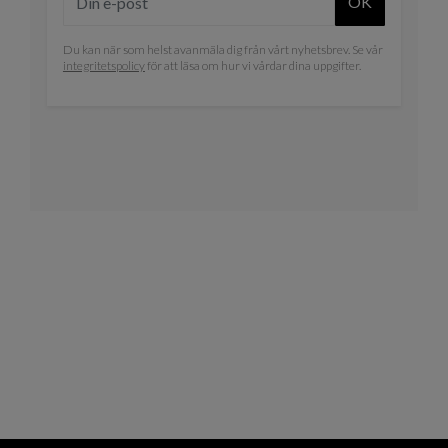
OK
Du kan när som helst avanmäla dig från vårt nyhetsbrev. Se vår
integritetspolicy
för att läsa om hur vi vårdar dina uppgifter.