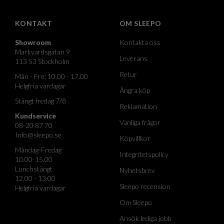
KONTAKT
OM SLEEPO
Showroom
Kontakta oss
Markvardsgatan 9
Leverans
113 53 Stockholm
Retur
Mån - Fre: 10.00 - 17.00
Helgfria vardagar
Ångra köp
Stängt fredag 7/8
Reklamation
Kundservice
Vanliga frågor
08-20 87 70
Info@sleepo.se
Köpvillkor
Måndag-Fredag
Integritetspolicy
10.00-15.00
Lunchstängt
Nyhetsbrev
12.00 - 13.00
Sleepo recension
Helgfria vardagar
Om Sleepo
Ansök lediga jobb