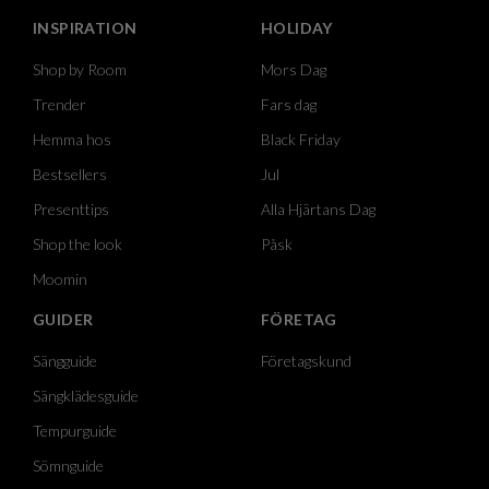
INSPIRATION
HOLIDAY
Shop by Room
Mors Dag
Trender
Fars dag
Hemma hos
Black Friday
Bestsellers
Jul
Presenttips
Alla Hjärtans Dag
Shop the look
Påsk
Moomin
GUIDER
FÖRETAG
Sängguide
Företagskund
Sängklädesguide
Tempurguide
Sömnguide