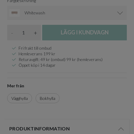
Färgbeskrivning
Whitewash
Antal
-
+
LÄGG I KUNDVAGN
Fri frakt till ombud
Hemleverans 199 kr
Returavgift: 49 kr (ombud) 99 kr (hemleverans)
Öppet köp i 14 dagar
Mer från
Vägghylla
Bokhylla
PRODUKTINFORMATION
Visa/d