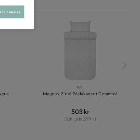
alla cookies
HØIE
 Aqua
Magnus 2-del Påslakanset Denimblå
503 kr​​
Rek. pris 599 kr​​