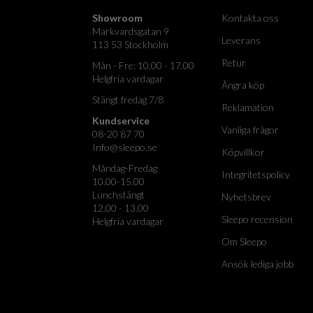
Showroom
Kontakta oss
Markvardsgatan 9
Leverans
113 53 Stockholm
Retur
Mån - Fre: 10.00 - 17.00
Helgfria vardagar
Ångra köp
Stängt fredag 7/8
Reklamation
Kundservice
Vanliga frågor
08-20 87 70
Info@sleepo.se
Köpvillkor
Måndag-Fredag
Integritetspolicy
10.00-15.00
Lunchstängt
Nyhetsbrev
12.00 - 13.00
Sleepo recension
Helgfria vardagar
Om Sleepo
Ansök lediga jobb