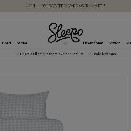
UPP TILL 20% RABATT PÅ VARDAGSRUMMET!*
Bord
Stolar
Utemöbler
Soffor
Ma
Fri frakt till ombud (hemleverans 199 kr)
Snabb leverans