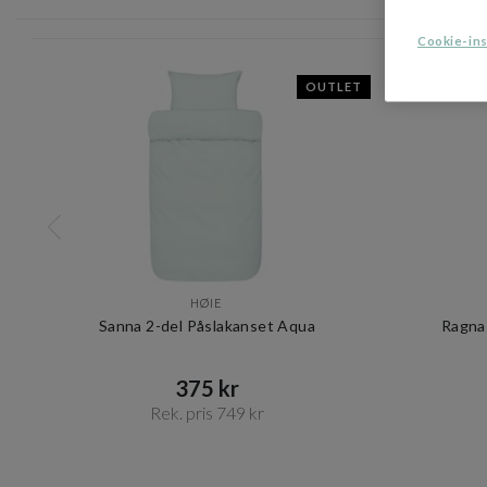
Cookie-ins
OUTLET
HØIE
Sanna 2-del Påslakanset Aqua
Ragna 
375 kr​​
Rek. pris 749 kr​​
Item
1
of