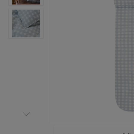
Item
1
of
3
Item
1