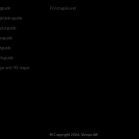
gguide
Företagskund
gklädesguide
purguide
nguide
tguide
dsguide
garanti 90-dagar
© Copyright 2026, Sleepo AB