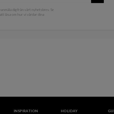
anmäla dig från vårt nyhetsbrev. Se
att läsa om hur vi vårdar dina
INSPIRATION
HOLIDAY
GU