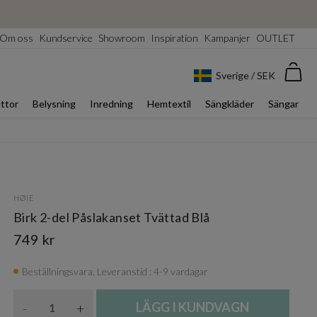
Om oss
Kundservice
Showroom
Inspiration
Kampanjer
OUTLET
Var
Sverige / SEK
ttor
Belysning
Inredning
Hemtextil
Sängkläder
Sängar
HØIE
Birk 2-del Påslakanset Tvättad Blå
749 kr
Beställningsvara. Leveranstid : 4-9 vardagar
Antal
-
+
LÄGG I KUNDVAGN