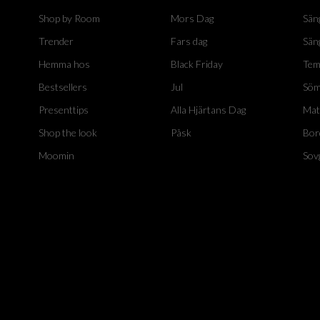
Shop by Room
Mors Dag
Sän
Trender
Fars dag
Sän
Hemma hos
Black Friday
Tem
Bestsellers
Jul
Söm
Presenttips
Alla Hjärtans Dag
Mat
Shop the look
Påsk
Bor
Moomin
Sov