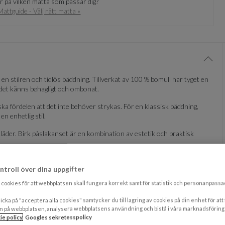
 på vilken matta som passar dig?
Mattguide - Välj rätt matta »
Visa/
a en stilren och tidlös bäddning. Tillverkat av 100 % bomull har tyget en
m det känns behagligt och ombonat.
ka fördelen att det inte behöver strykas. För en klassisk bäddning,
n enhetlig stil.
läder. Birk påslakanset är en kombination av estetik och praktisk
ntroll över dina uppgifter
cookies för att webbplatsen skall fungera korrekt samt för statistik och personanpass
icka på "acceptera alla cookies" samtycker du till lagring av cookies på din enhet för att
n på webbplatsen, analysera webbplatsens användning och bistå i våra marknadsföring
ie policy
Googles sekretesspolicy
Visa/