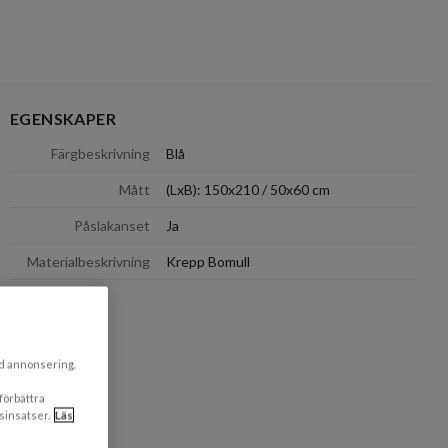
EGENSKAPER
dölj
Färgbeskrivning
Blå
Mått
(LxB): 150x210 / 50x60 cm
Påslakanset
Ja
Materialbeskrivning
Krepp Bomull
ad annonsering.
 förbättra
sinsatser.
Läs
dölj