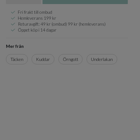
Fri frakt till ombud
Hemleverans 199 kr
Returavgift: 49 kr (ombud) 99 kr (hemleverans)
Öppet köp i 14 dagar
Mer från
Täcken
Kuddar
Örngott
Underlakan