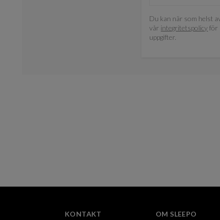
Du kan när som helst av
vår
integritetspolicy
för 
uppgifter.
KONTAKT
OM SLEEPO