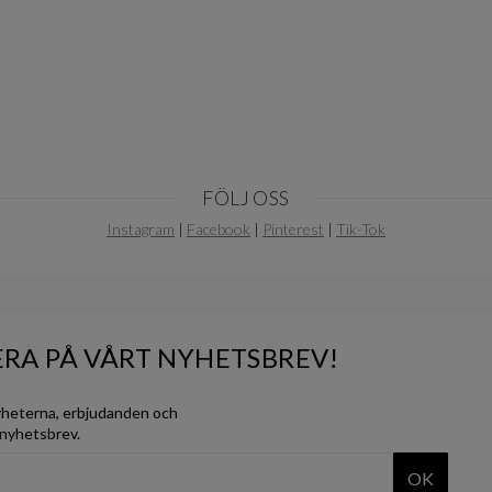
FÖLJ OSS
Instagram
|
Facebook
|
Pinterest
|
Tik-Tok
RA PÅ VÅRT NYHETSBREV!
yheterna, erbjudanden och
 nyhetsbrev.
OK