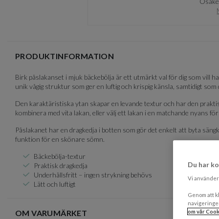
Osäker
of
3
PRODUKTINFORMATION
Birk påslakanset i mjuk bäckebölja är ett utmärkt val för dig som vill h
unik vågig struktur som ger en luftig och krispig känsla, samtidigt so
Den karaktäristiska ytan skapar en levande textur och har den praktis
kombinera med vita lakan, eller välj ett lakan i en matchande nyans för e
Påslakanet har en dragkedja i botten som gör det enkelt att byta sängk
funktion för en skönare sömn.
Bäckebölja-textur
Du har ko
Praktisk dragkedja
Underhållsfritt – ingen strykning behövs
Vi använder 
Lätt och luftigt
Genom att kl
navigeringe
om vår Cook
OM VARUMÄRKET