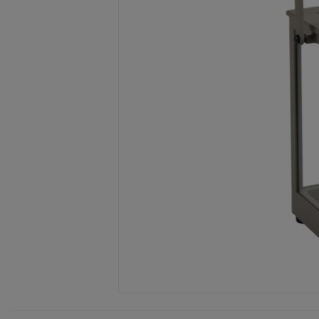
Item
1
of
1
Item
1