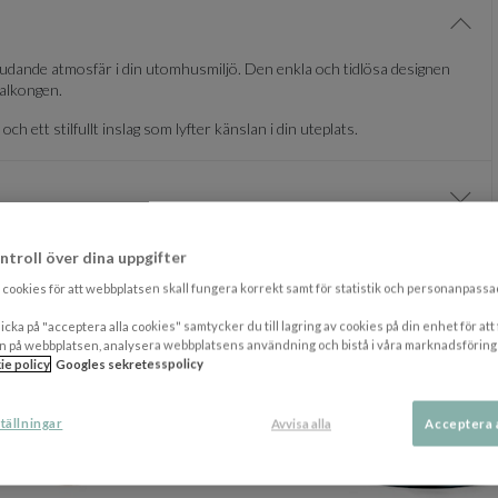
Visa/
bjudande atmosfär i din utomhusmiljö. Den enkla och tidlösa designen
balkongen.
h ett stilfullt inslag som lyfter känslan i din uteplats.
Visa/
DU KANSKE OCKSÅ GILLAR
ntroll över dina uppgifter
cookies för att webbplatsen skall fungera korrekt samt för statistik och personanpass
P
icka på "acceptera alla cookies" samtycker du till lagring av cookies på din enhet för att
n på webbplatsen, analysera webbplatsens användning och bistå i våra marknadsföring
ie policy
Googles sekretesspolicy
tällningar
Avvisa alla
Acceptera 