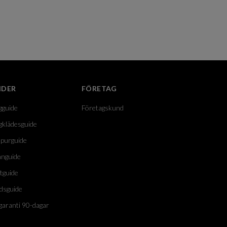
IDER
FÖRETAG
gguide
Företagskund
gklädesguide
purguide
nguide
tguide
dsguide
garanti 90-dagar