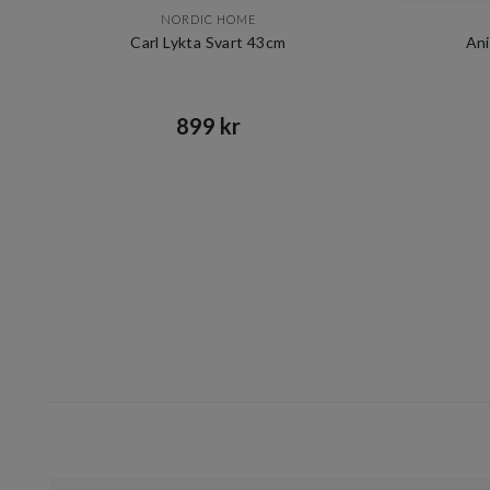
NORDIC HOME
Carl Lykta Svart 43cm
Ani
899 kr​​
Item
1
of
10