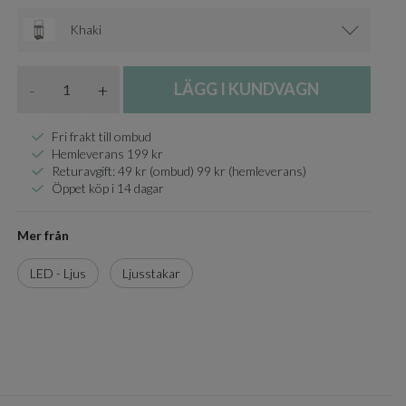
Khaki
Antal
-
+
LÄGG I KUNDVAGN
Fri frakt till ombud
Hemleverans 199 kr
Returavgift: 49 kr (ombud) 99 kr (hemleverans)
Öppet köp i 14 dagar
Mer från
LED - Ljus
Ljusstakar