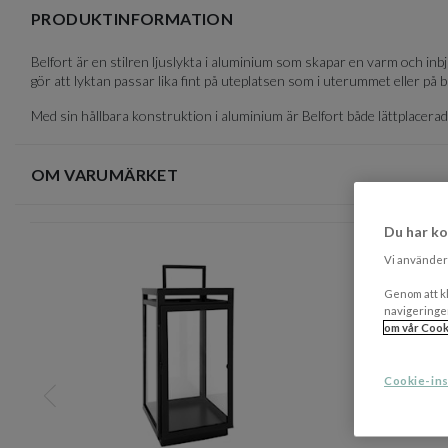
of
PRODUKTINFORMATION
1
Belfort är en stilren ljuslykta i aluminium som skapar en varm och in
gör att lyktan passar lika fint på uteplatsen som i uterummet eller på 
Med sin hållbara konstruktion i aluminium är Belfort både lättplacerad oc
OM VARUMÄRKET
Du har ko
Vi använder 
Genom att kl
navigeringe
om vår Cook
Cookie-ins