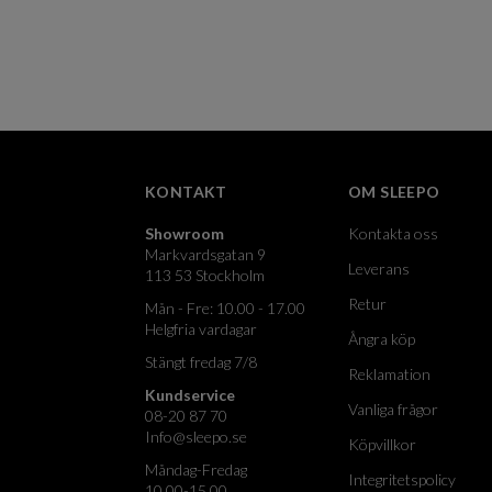
KONTAKT
OM SLEEPO
Showroom
Kontakta oss
Markvardsgatan 9
Leverans
113 53 Stockholm
Retur
Mån - Fre: 10.00 - 17.00
Helgfria vardagar
Ångra köp
Stängt fredag 7/8
Reklamation
Kundservice
Vanliga frågor
08-20 87 70
Info@sleepo.se
Köpvillkor
Måndag-Fredag
Integritetspolicy
10.00-15.00