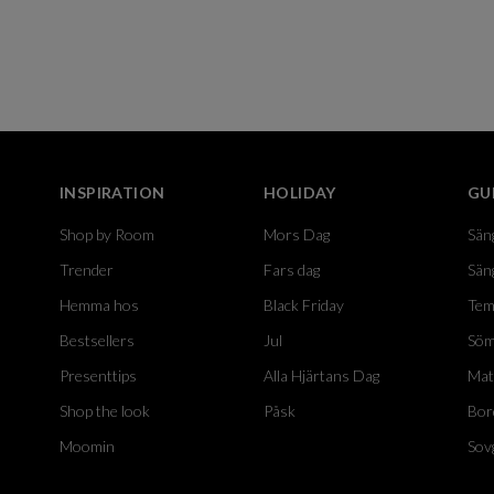
INSPIRATION
HOLIDAY
GU
Shop by Room
Mors Dag
Sän
Trender
Fars dag
Sän
Hemma hos
Black Friday
Tem
Bestsellers
Jul
Söm
Presenttips
Alla Hjärtans Dag
Mat
Shop the look
Påsk
Bor
Moomin
Sov