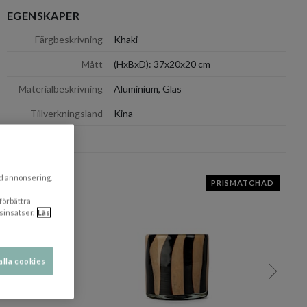
EGENSKAPER
dölj
Färgbeskrivning
Khaki
Mått
(HxBxD): 37x20x20 cm
Materialbeskrivning
Aluminium, Glas
Tillverkningsland
Kina
dölj
ad annonsering.
RISMATCHAD
PRISMATCHAD
 förbättra
sinsatser.
Läs
alla cookies