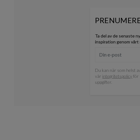
PRENUMERE
Ta del av de senaste n
inspiration genom vårt
Du kan när som helst av
vår
integritetspolicy
för 
uppgifter.