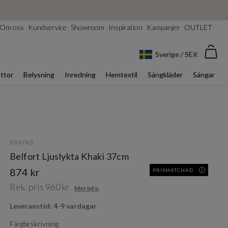
Om oss
Kundservice
Showroom
Inspiration
Kampanjer
OUTLET
Var
Sverige / SEK
ttor
Belysning
Inredning
Hemtextil
Sängkläder
Sängar
BRAFAB
Belfort Ljuslykta Khaki 37cm
874 kr
PRISMATCHAD
Rek. pris 960 kr
Mer info
Leveranstid: 4-9 vardagar
Färgbeskrivning