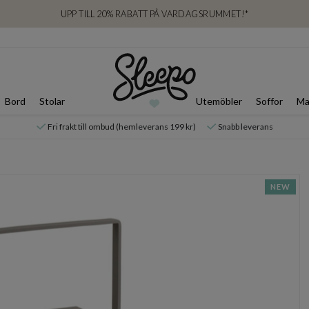
UPP TILL 20% RABATT PÅ VARDAGSRUMMET!*
Bord
Stolar
Utemöbler
Soffor
Ma
Fri frakt till ombud (hemleverans 199 kr)
Snabb leverans
NEW