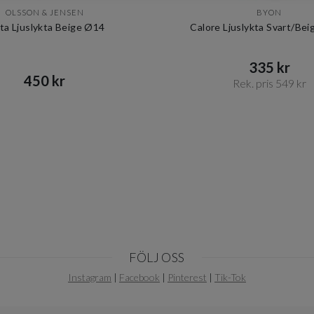
OLSSON & JENSEN
BYON
ta Ljuslykta Beige Ø14
Calore Ljuslykta Svart/Be
335 kr​​
450 kr​​
Rek. pris 549 kr​​
FÖLJ OSS
Instagram
|
Facebook
|
Pinterest
|
Tik-Tok