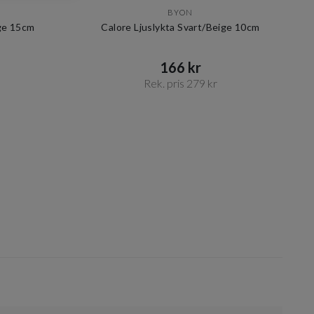
BYON
ige 15cm
Calore Ljuslykta Svart/Beige 10cm
166 kr​​
Rek. pris 279 kr​​