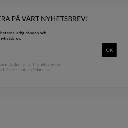
RA PÅ VÅRT NYHETSBREV!
yheterna, erbjudanden och
 nyhetsbrev.
OK
anmäla dig från vårt nyhetsbrev. Se
att läsa om hur vi vårdar dina