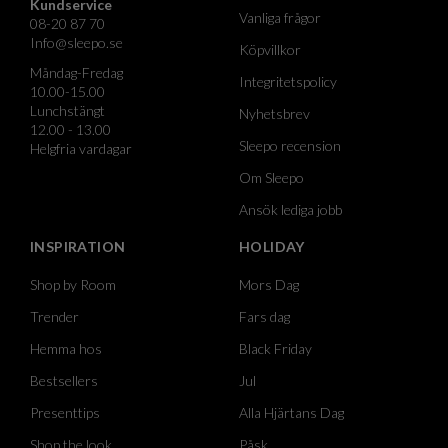
Kundservice
Vanliga frågor
08-20 87 70
Info@sleepo.se
Köpvillkor
Måndag-Fredag
Integritetspolicy
10.00-15.00
Lunchstängt
Nyhetsbrev
12.00 - 13.00
Sleepo recension
Helgfria vardagar
Om Sleepo
Ansök lediga jobb
INSPIRATION
HOLIDAY
Shop by Room
Mors Dag
Trender
Fars dag
Hemma hos
Black Friday
Bestsellers
Jul
Presenttips
Alla Hjärtans Dag
Shop the look
Påsk