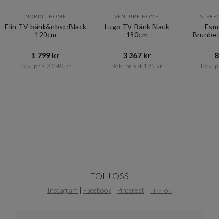
NORDIC HOME
VENTURE HOME
SLEEP
Elin TV-bänk&nbsp;Black
Lugo TV-Bänk Black
Esm
120cm
180cm
Brunbet
1 799 kr​​
3 267 kr​​
8
Rek. pris 2 249 kr​​
Rek. pris 4 195 kr​​
Rek. pr
Item
1
of
6
FÖLJ OSS
Instagram
|
Facebook
|
Pinterest
|
Tik-Tok