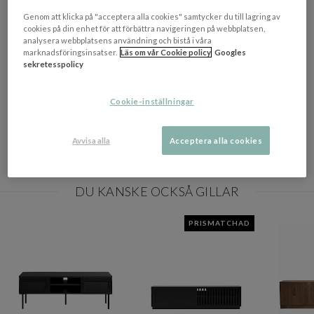
OM VARUMÄRKET
Visa/d
Genom att klicka på "acceptera alla cookies" samtycker du till lagring av
cookies på din enhet för att förbättra navigeringen på webbplatsen,
analysera webbplatsens användning och bistå i våra
EGENSKAPER
marknadsföringsinsatser.
Läs om vår Cookie policy
Googles
sekretesspolicy
Färgbeskrivning
Svart
Cookie-inställningar
Materialbeskrivning
Ekfanér, metall
Tillverkningsland
Polen
Avvisa alla
Acceptera alla cookies
Storlek
132cm
DU KANSKE OCKSÅ GILLAR
PRISMATCHAD