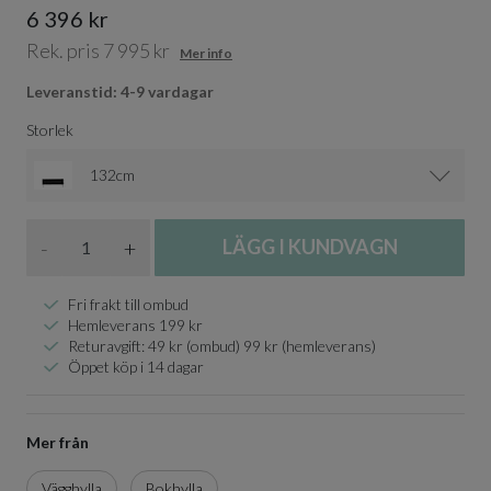
6 396 kr
Rek. pris 7 995 kr
Mer info
Leveranstid: 4-9 vardagar
Storlek
132cm
Antal
-
+
LÄGG I KUNDVAGN
Fri frakt till ombud
Hemleverans 199 kr
Returavgift: 49 kr (ombud) 99 kr (hemleverans)
Öppet köp i 14 dagar
Mer från
Vägghylla
Bokhylla