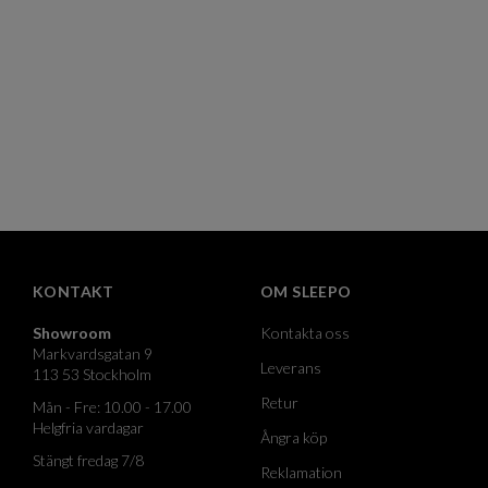
KONTAKT
OM SLEEPO
Showroom
Kontakta oss
Markvardsgatan 9
Leverans
113 53 Stockholm
Retur
Mån - Fre: 10.00 - 17.00
Helgfria vardagar
Ångra köp
Stängt fredag 7/8
Reklamation