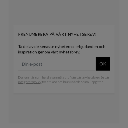
PRENUMERERA PÅ VÅRT NYHETSBREV!
Ta del av de senaste nyheterna, erbjudanden och
inspiration genom vårt nyhetsbrev.
OK
Du kan när som helst avanmäla dig från vårt nyhetsbrev. Se vår
integritetspolicy
för att läsa om hur vi vårdar dina uppgifter.