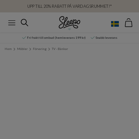
UPP TILL 20% RABATT PÅ VARDAGSRUMMET!*
Var
Sök
Meny
Fri frakt till ombud (hemleverans 199 kr)
Snabb leverans
Hem
Möbler
Förvaring
TV - Bänkar