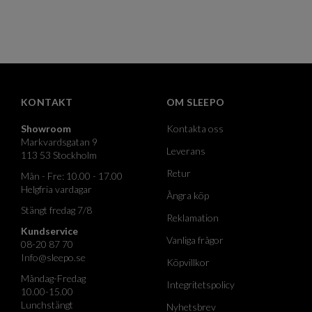
KONTAKT
OM SLEEPO
Showroom
Kontakta oss
Markvardsgatan 9
Leverans
113 53 Stockholm
Retur
Mån - Fre: 10.00 - 17.00
Helgfria vardagar
Ångra köp
Stängt fredag 7/8
Reklamation
Kundservice
Vanliga frågor
08-20 87 70
Info@sleepo.se
Köpvillkor
Måndag-Fredag
Integritetspolicy
10.00-15.00
Lunchstängt
Nyhetsbrev