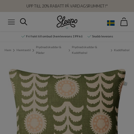
UPP TILL 20% RABATT PÅ VARDAGSRUMMET!*
Var
Sök
Meny
Fri frakt till ombud (hemleverans 199 kr)
Snabb leverans
Prydnadskuddar &
Prydnadskuddar &
Hem
Hemtextil
Kuddfodral
Plädar
Kuddfodral