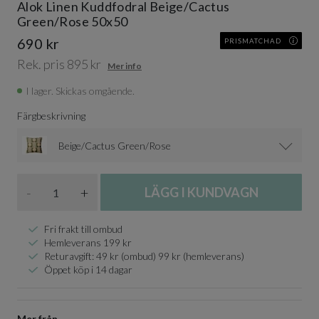
Alok Linen Kuddfodral Beige/Cactus
Green/Rose 50x50
690 kr
PRISMATCHAD
Rek. pris 895 kr
Mer info
I lager. Skickas omgående.
Färgbeskrivning
Beige/Cactus Green/Rose
Antal
-
+
LÄGG I KUNDVAGN
Fri frakt till ombud
Hemleverans 199 kr
Returavgift: 49 kr (ombud) 99 kr (hemleverans)
Öppet köp i 14 dagar
Mer från