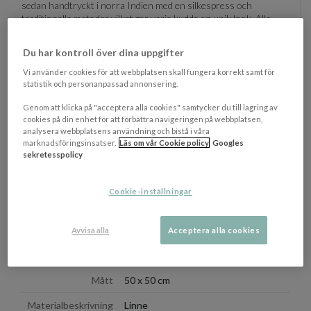
sedan handtryckt i norra Indien med en silkespress och
traditionella metoder vilket ger varje kudde en unik look. Alla
färger som Chhatwal & Jonsson använder är ISO 9001
certifierade och fria från kemikalier.
Du har kontroll över dina uppgifter
Dekorera gärna soffan och sängen med denna härliga kudde
Vi använder cookies för att webbplatsen skall fungera korrekt samt för
samt med kuddfodral i andra storlekar, mönster och färger från
statistik och personanpassad annonsering.
Chhatwal & Jonsson.
Genom att klicka på "acceptera alla cookies" samtycker du till lagring av
(BxH): 50 x 50 cm
cookies på din enhet för att förbättra navigeringen på webbplatsen,
analysera webbplatsens användning och bistå i våra
marknadsföringsinsatser.
Läs om vår Cookie policy
Googles
Innerkudde medföljer ej men kan köpas till separat. Kan tvättas i
sekretesspolicy
maskin i upp till 30 grader. Torktumlas ej. Använd inte blekmedel.
Kemtvättas ej. Kan strykas på medel temperatur. Tvättas separat.
Cookie-inställningar
OM VARUMÄRKET
Visa/d
Avvisa alla
Acceptera alla cookies
EGENSKAPER
Mått
50 x 50 cm
Materialbeskrivning
Linne