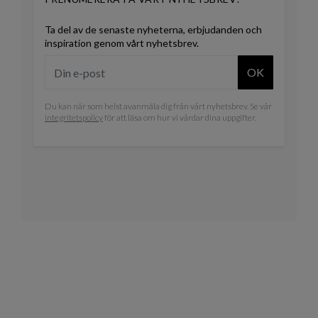
Ta del av de senaste nyheterna, erbjudanden och
inspiration genom vårt nyhetsbrev.
OK
Du kan när som helst avanmäla dig från vårt nyhetsbrev. Se vår
integritetspolicy
för att läsa om hur vi vårdar dina uppgifter.