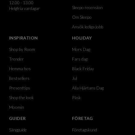
12.00 - 13.00
Sleepo recension
Helgfria vardagar
Om Sleepo
Ansök lediga jobb
INSPIRATION
HOLIDAY
Shop by Room
Mors Dag
Trender
Fars dag
Hemma hos
Black Friday
Bestsellers
Jul
Presenttips
Alla Hjärtans Dag
Shop the look
Påsk
Moomin
GUIDER
FÖRETAG
Sängguide
Företagskund