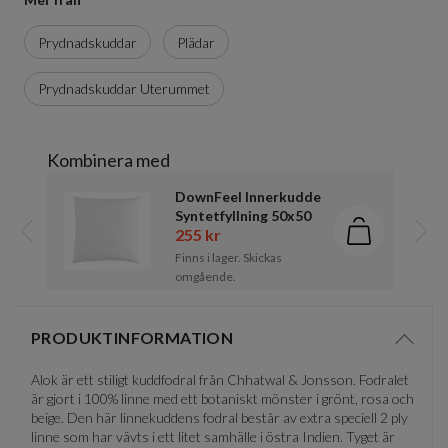
Prydnadskuddar
Plädar
Prydnadskuddar Uterummet
Kombinera med
DownFeel Innerkudde
Syntetfyllning 50x50
255 kr
Lägg i kund
Föregående
Näst
Finns i lager. Skickas
omgående.
Item
1
PRODUKTINFORMATION
of
Visa/d
1
Alok är ett stiligt kuddfodral från Chhatwal & Jonsson. Fodralet
är gjort i 100% linne med ett botaniskt mönster i grönt, rosa och
beige. Den här linnekuddens fodral består av extra speciell 2 ply
linne som har vävts i ett litet samhälle i östra Indien. Tyget är