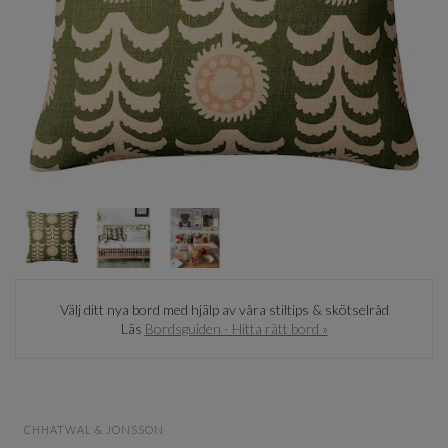
Item
1
of
3
Item
1
Välj ditt nya bord med hjälp av våra stiltips & skötselråd
of
Läs
Bordsguiden - Hitta rätt bord »
3
CHHATWAL & JONSSON