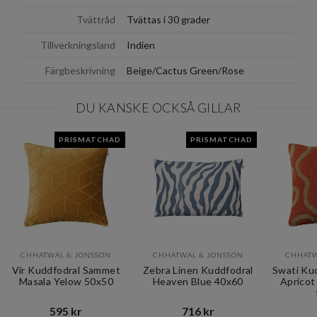
Tvättråd
Tvättas i 30 grader
Tillverkningsland
Indien
Färgbeskrivning
Beige/Cactus Green/Rose
DU KANSKE OCKSÅ GILLAR
PRISMATCHAD
PRISMATCHAD
CHHATWAL & JONSSON
CHHATWAL & JONSSON
CHHATW
Vir Kuddfodral Sammet
Zebra Linen Kuddfodral
Swati Ku
Masala Yelow 50x50
Heaven Blue 40x60
Apricot
595 kr​​
716 kr​​