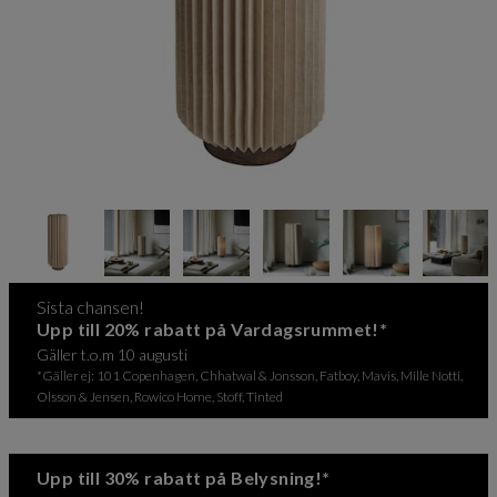
Item
1
of
9
Item
Sista chansen!
1
Upp till 20% rabatt på Vardagsrummet!*
of
Gäller t.o.m 10 augusti
9
*Gäller ej: 101 Copenhagen, Chhatwal & Jonsson, Fatboy, Mavis, Mille Notti,
Olsson & Jensen, Rowico Home, Stoff, Tinted
Upp till 30% rabatt på Belysning!*