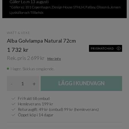
Gäller t.o.m 13 augusti
*Gäller ej: 101 Copenhagen, Design House STHLM, Fatboy, Olsson & Jensen
Ljuskällor och Tillbehör.
WATT & VEKE
Alba Golvlampa Natural 72cm
1 732 kr
PRISMATCHAD
Rek. pris 2 699 kr
Mer info
I lager. Skickas omgående.
Antal
-
+
LÄGG I KUNDVAGN
Fri frakt till ombud
Hemleverans 199 kr
Returavgift: 49 kr (ombud) 99 kr (hemleverans)
Öppet köp i 14 dagar