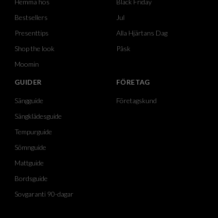
Hemma hos
Black Friday
Bestsellers
Jul
Presenttips
Alla Hjärtans Dag
Shop the look
Påsk
Moomin
GUIDER
FÖRETAG
Sängguide
Företagskund
Sängklädesguide
Tempurguide
Sömnguide
Mattguide
Bordsguide
Sovgaranti 90-dagar