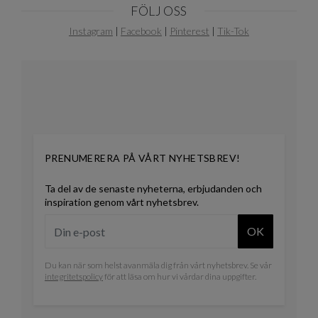
FÖLJ OSS
Instagram
|
Facebook
|
Pinterest
|
Tik-Tok
PRENUMERERA PÅ VÅRT NYHETSBREV!
Ta del av de senaste nyheterna, erbjudanden och
inspiration genom vårt nyhetsbrev.
OK
Du kan när som helst avanmäla dig från vårt nyhetsbrev. Se vår
integritetspolicy
för att läsa om hur vi vårdar dina uppgifter.