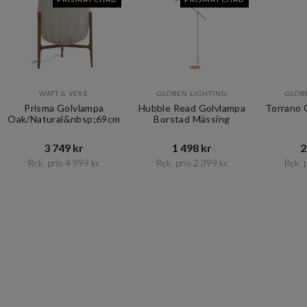
WATT & VEKE
GLOBEN LIGHTING
GLOB
Prisma Golvlampa
Hubble Read Golvlampa
Torrano 
Oak/Natural&nbsp;69cm
Borstad Mässing
3 749 kr​​
1 498 kr​​
2
Rek. pris 4 999 kr​​
Rek. pris 2 399 kr​​
Rek. p
Item
1
of
10