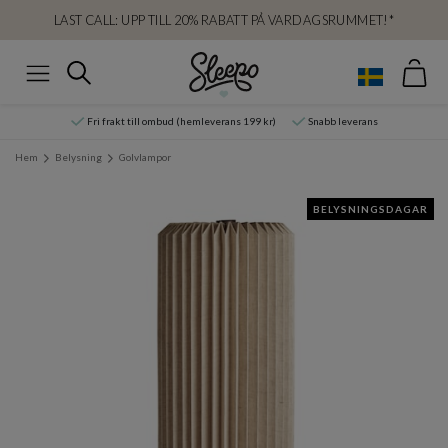
LAST CALL: UPP TILL 20% RABATT PÅ VARDAGSRUMMET!*
Var
Sök
Meny
Fri frakt till ombud (hemleverans 199 kr)
Snabb leverans
Hem
Belysning
Golvlampor
BELYSNINGSDAGAR