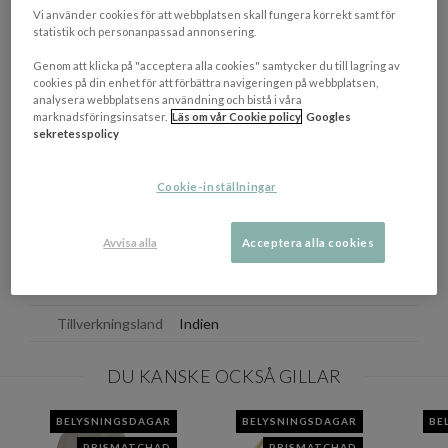
OM VARUMÄRKET
Vi använder cookies för att webbplatsen skall fungera korrekt samt för
Visa/d
statistik och personanpassad annonsering.
Genom att klicka på "acceptera alla cookies" samtycker du till lagring av
EGENSKAPER
cookies på din enhet för att förbättra navigeringen på webbplatsen,
analysera webbplatsens användning och bistå i våra
Färgbeskrivning
Natural
marknadsföringsinsatser.
Läs om vår Cookie policy
Googles
sekretesspolicy
Mått
(LxBxH):26x26x72 cm
Materialbeskrivning
Trä & Linne
Cookie-inställningar
Ljuskälla
E27
Avvisa alla
Acceptera alla cookies
Sladdlängd
250 cm
Elanslutning
Väggkontakt
Tillverkningsland
Indien
DU KANSKE OCKSÅ GILLAR
BELYSNINGSDAGAR
BELYSNINGSDAGAR
BE
PRISMATCHAD
PRISMATCHAD