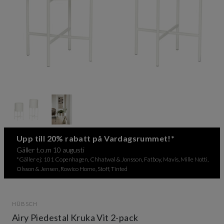
Item
1
of
2
Item
Upp till 20% rabatt på Vardagsrummet!*
1
Gäller t.o.m 10 augusti
of
*Gäller ej: 101 Copenhagen, Chhatwal & Jonsson, Fatboy, Mavis, Mille Notti,
2
Olsson & Jensen, Rowico Home, Stoff, Tinted
HÜBSCH
Airy Piedestal Kruka Vit 2-pack