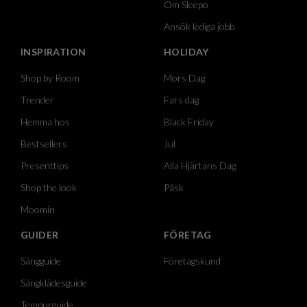
Om Sleepo
Ansök lediga jobb
INSPIRATION
HOLIDAY
Shop by Room
Mors Dag
Trender
Fars dag
Hemma hos
Black Friday
Bestsellers
Jul
Presenttips
Alla Hjärtans Dag
Shop the look
Påsk
Moomin
GUIDER
FÖRETAG
Sängguide
Företagskund
Sängklädesguide
Tempurguide