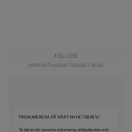
1
of
10
FÖLJ OSS
Instagram
|
Facebook
|
Pinterest
|
Tik-Tok
PRENUMERERA PÅ VÅRT NYHETSBREV!
Ta del av de senaste nyheterna, erbjudanden och