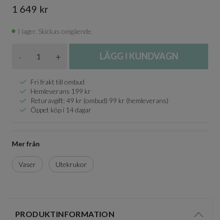
1 649 kr
I lager. Skickas omgående.
Antal
-
+
LÄGG I KUNDVAGN
Fri frakt till ombud
Hemleverans 199 kr
Returavgift: 49 kr (ombud) 99 kr (hemleverans)
Öppet köp i 14 dagar
Mer från
Vaser
Utekrukor
PRODUKTINFORMATION
Visa/d