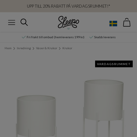
UPP TILL 20% RABATT PÅ VARDAGSRUMMET!*
Var
Sök
Meny
Fri frakt till ombud (hemleverans 199 kr)
Snabb leverans
Hem
Inredning
Vaser & Krukor
Krukor
VARDAGSRUMMET