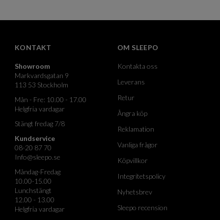
KONTAKT
OM SLEEPO
Showroom
Kontakta oss
Markvardsgatan 9
Leverans
113 53 Stockholm
Retur
Mån - Fre: 10.00 - 17.00
Helgfria vardagar
Ångra köp
Stängt fredag 7/8
Reklamation
Kundservice
Vanliga frågor
08-20 87 70
Info@sleepo.se
Köpvillkor
Måndag-Fredag
Integritetspolicy
10.00-15.00
Lunchstängt
Nyhetsbrev
12.00 - 13.00
Sleepo recension
Helgfria vardagar