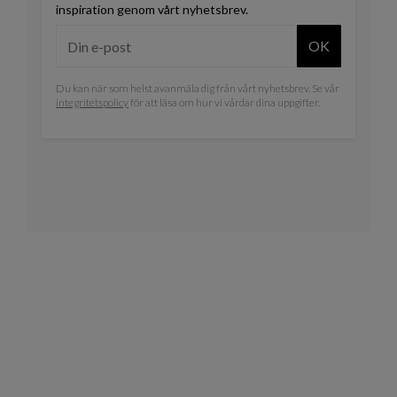
inspiration genom vårt nyhetsbrev.
OK
Du kan när som helst avanmäla dig från vårt nyhetsbrev. Se vår
integritetspolicy
för att läsa om hur vi vårdar dina uppgifter.