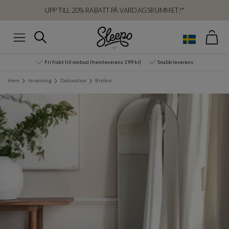
UPP TILL 20% RABATT PÅ VARDAGSRUMMET!*
Var
Sök
Meny
Fri frakt till ombud (hemleverans 199 kr)
Snabb leverans
Hem
Inredning
Dekoration
Brickor