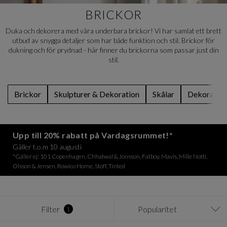
BRICKOR
Duka och dekorera med våra underbara brickor! Vi har samlat ett brett
utbud av snygga detaljer som har både funktion och stil. Brickor för
dukning och för prydnad - här finner du brickorna som passar just din
stil.
Brickor
Skulpturer & Dekoration
Skålar
Dekoratio
Upp till 20% rabatt på Vardagsrummet!*
Gäller t.o.m 10 augusti
*Gäller ej: 101 Copenhagen, Chhatwal & Jonsson, Fatboy, Mavis, Mille Notti,
Olsson & Jensen, Rowico Home, Stoff, Tinted
Filter
Popularitet
1