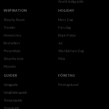
Ansök lediga jobb
INSPIRATION
HOLIDAY
Shop by Room
Mors Dag
Trender
Fars dag
Hemma hos
Black Friday
Bestsellers
Jul
Presenttips
Alla Hjärtans Dag
Shop the look
Påsk
Moomin
GUIDER
FÖRETAG
Sängguide
Företagskund
Sängklädesguide
Tempurguide
Sömnguide