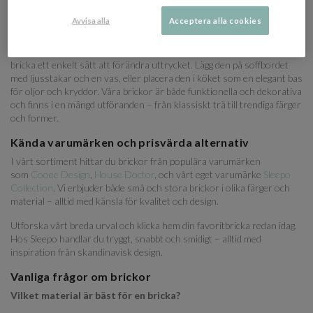
stilleben med ljus, vaser eller andra dekorativa föremål.
Avvisa alla
Acceptera alla cookies
Brickor som passar din inredningsstil
För dig som vill addera ett stilrent element i hemmet är en designad
bricka ett enkelt sätt att förändra uttrycket. Lägg den på soffbordet
med ljusstakar och en vas, eller placera den i köket som en elegant bas
för oljor och kryddor. Våra brickor är både funktionella och dekorativa
och finns i en mängd utföranden – från klassiskt trä till trendiga färger
och former.
Kända varumärken och prisvärda alternativ
I vårt sortiment hittar du brickor från populära varumärken
som
Cooee Design
,
House Doctor
, och vårt eget varumärke
Sleepo
Collection
. Vi erbjuder både små och stora brickor i olika färger och
material – alltid med känsla för kvalitet och design.
Utforska vårt breda urval och klicka hem din favoritbricka redan idag.
Hos Sleepo handlar du tryggt, snabbt och smidigt – alltid med
inspiration från skandinavisk design.
Vanliga frågor om brickor
Vilket material är bäst för en bricka?