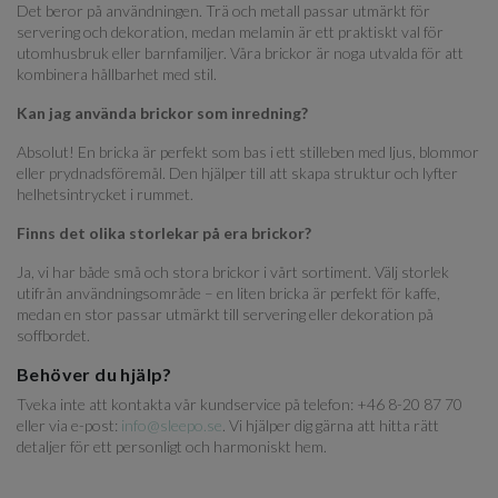
Det beror på användningen. Trä och metall passar utmärkt för
servering och dekoration, medan melamin är ett praktiskt val för
utomhusbruk eller barnfamiljer. Våra brickor är noga utvalda för att
kombinera hållbarhet med stil.
Kan jag använda brickor som inredning?
Absolut! En bricka är perfekt som bas i ett stilleben med ljus, blommor
eller prydnadsföremål. Den hjälper till att skapa struktur och lyfter
helhetsintrycket i rummet.
Finns det olika storlekar på era brickor?
Ja, vi har både små och stora brickor i vårt sortiment. Välj storlek
utifrån användningsområde – en liten bricka är perfekt för kaffe,
medan en stor passar utmärkt till servering eller dekoration på
soffbordet.
Behöver du hjälp?
Tveka inte att kontakta vår kundservice på telefon: +46 8-20 87 70
eller via e-post:
info@sleepo.se
. Vi hjälper dig gärna att hitta rätt
detaljer för ett personligt och harmoniskt hem.