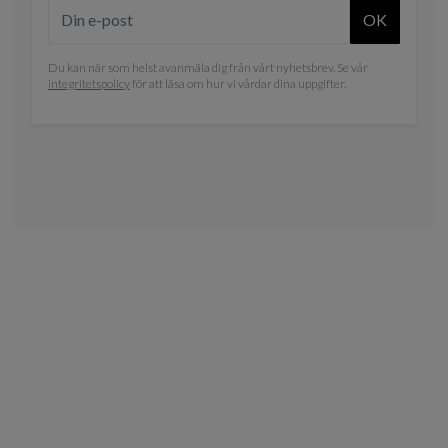
OK
Du kan när som helst avanmäla dig från vårt nyhetsbrev. Se vår
integritetspolicy
för att läsa om hur vi vårdar dina uppgifter.