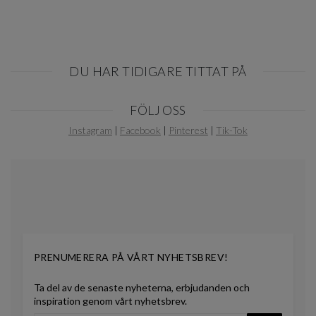
DU HAR TIDIGARE TITTAT PÅ
Item
FÖLJ OSS
1
of
Instagram
|
Facebook
|
Pinterest
|
Tik-Tok
0
PRENUMERERA PÅ VÅRT NYHETSBREV!
Ta del av de senaste nyheterna, erbjudanden och
inspiration genom vårt nyhetsbrev.